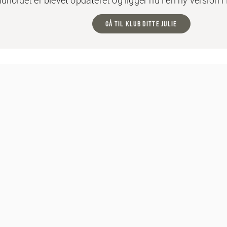
ndholdet er blevet opdateret og ligger nu i en ny version i 
GÅ TIL KLUB DITTE JULIE