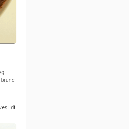
eg
t brune
es lidt