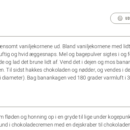
UD
ænsomt vaniljekornene ud. Bland vaniljekornene med lidt
 luftig og hvid æggesnaps. Mel og bagepulver sigtes i og 
de og lad det brune lidt af. Vend det i dejen og mos bana
en. Til sidst hakkes chokoladen og nødder, og vendes i de
i diameter). Bag banankagen ved 180 grader varmluft i 
m fløden og honning op i en gryde til lige under kogepunk
rund i chokoladecremen med en dejskraber til chokolade