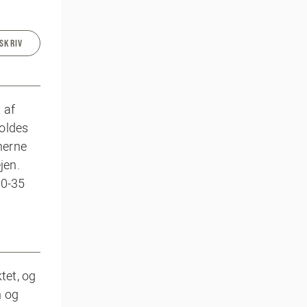
SKRIV
 af
foldes
nerne
jen.
30-35
tet, og
n og