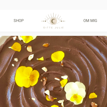
SHOP
OM MIG
FRIE FRISTELSER –
GLUTENFRIE BOLLER
(E-BOG)
55,00
KR.
KØB