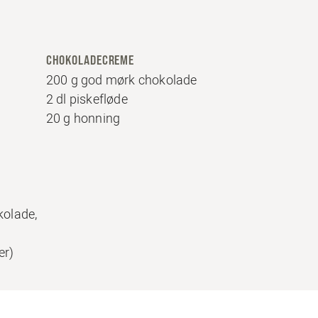
CHOKOLADECREME
200 g god mørk chokolade
2 dl piskefløde
20 g honning
kolade,
er)