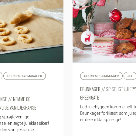
COOKIES OG SMÅKAGER
COOKIES OG SMÅKAGER
JUL
BRUNKAGER // SPISELIGT JULEP
GREENGATE
ANSE // NEMME OG
Lad julehyggen komme helt t
NLIGE VANILJEKRANSE
Brunkager forklædt som jule
sprøjtevenlige
er de endda spiselige!
nse, en ægte juleklassiker!
uden vaniljekranse.