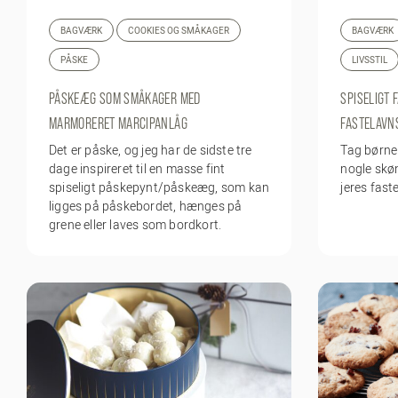
BAGVÆRK
COOKIES OG SMÅKAGER
BAGVÆRK
PÅSKE
LIVSSTIL
PÅSKEÆG SOM SMÅKAGER MED
SPISELIGT 
MARMORERET MARCIPANLÅG
FASTELAVN
Det er påske, og jeg har de sidste tre
Tag børne
dage inspireret til en masse fint
nogle skø
spiseligt påskepynt/påskeæg, som kan
jeres fast
ligges på påskebordet, hænges på
grene eller laves som bordkort.