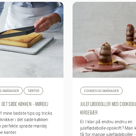
OG SMÅKAGER
TÆRTER
COOKIES OG SMÅKAGER
I DET SØDE KØKKEN – MØRDEJ
JULEFLØDEBOLLER MED COOKIEB
KIRSEBÆR
f mine bedste tips og tricks
eknikker i det søde køkken.
Er I klar på endnu endnu en
en perfekte sprøde mørdej
juleflødebolle-opskrift? Man 
e kanter.
få for mange juleflødeboller -