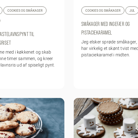
COOKIES OG SMÅKAGER
COOKIES OG SMÅKAGER
JUL
SMÅKAGER MED INGEFÆR OG
PISTACIEKARAMEL
FASTELAVNSPYNT TIL
Jeg elsker sprøde småkager,
SRISET
har virkelig et skønt tvist med
ne med i køkkenet og skab
pistaciekaramel i midten.
nne timer sammen, og kreer
elavnsris ud af spiseligt pynt.