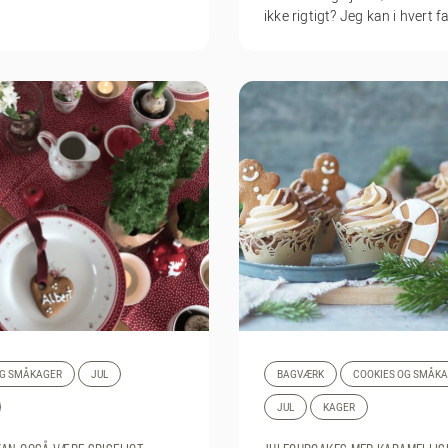
ikke rigtigt? Jeg kan i hvert fa
OG SMÅKAGER
JUL
BAGVÆRK
COOKIES OG SMÅK
JUL
KAGER