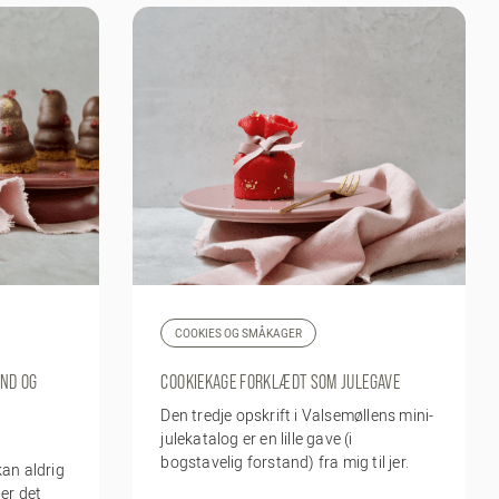
COOKIES OG SMÅKAGER
UND OG
COOKIEKAGE FORKLÆDT SOM JULEGAVE
Den tredje opskrift i Valsemøllens mini-
julekatalog er en lille gave (i
bogstavelig forstand) fra mig til jer.
kan aldrig
 er det