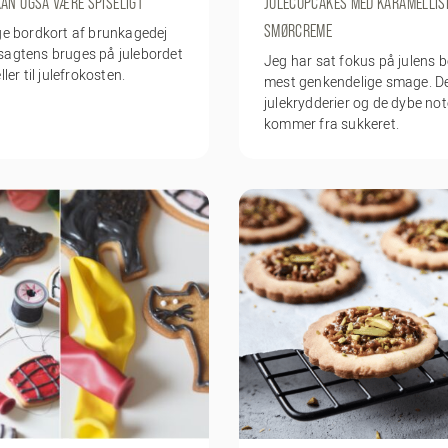
KAN OGSÅ VÆRE SPISELIGT
JULECUPCAKES MED KARAMELLIS
SMØRCREME
ge bordkort af brunkagedej
sagtens bruges på julebordet
Jeg har sat fokus på julens 
ller til julefrokosten.
mest genkendelige smage. D
julekrydderier og de dybe no
kommer fra sukkeret.