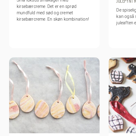
JULEPYNT 
kirsebærcreme. Det er en sprød
De spiseli
mundfuld med sød og cremet
kan også 
kirsebærcreme. En skøn kombination!
juleaften e