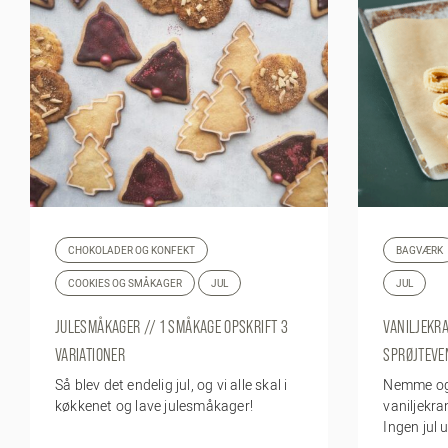
CHOKOLADER OG KONFEKT
BAGVÆRK
COOKIES OG SMÅKAGER
JUL
JUL
JULESMÅKAGER // 1 SMÅKAGE OPSKRIFT 3
VANILJEKR
VARIATIONER
SPRØJTEVE
Så blev det endelig jul, og vi alle skal i
Nemme og 
køkkenet og lave julesmåkager!
vaniljekra
Ingen jul 