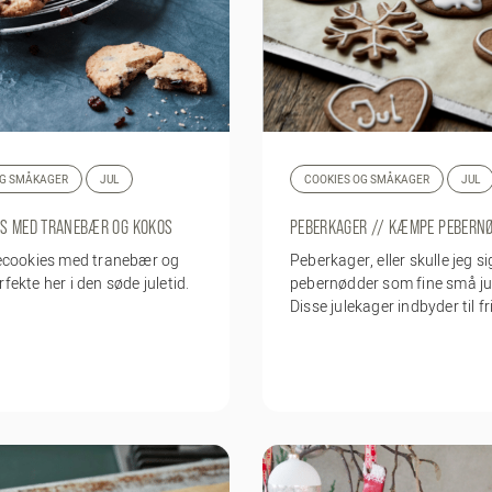
OG SMÅKAGER
JUL
COOKIES OG SMÅKAGER
JUL
ES MED TRANEBÆR OG KOKOS
PEBERKAGER // KÆMPE PEBERN
ulecookies med tranebær og
Peberkager, eller skulle jeg 
rfekte her i den søde juletid.
pebernødder som fine små ju
Disse julekager indbyder til fri