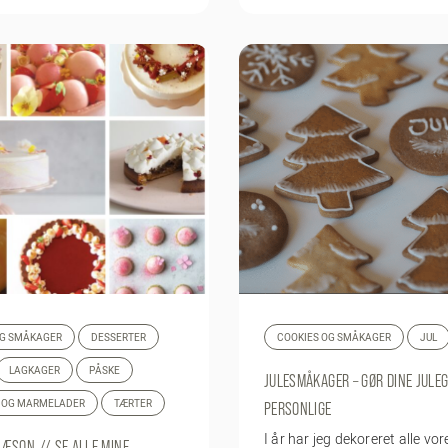
OG SMÅKAGER
DESSERTER
COOKIES OG SMÅKAGER
JUL
LAGKAGER
PÅSKE
JULESMÅKAGER – GØR DINE JULE
T OG MARMELADER
TÆRTER
PERSONLIGE
I år har jeg dekoreret alle vor
ÆSON // SE ALLE MINE