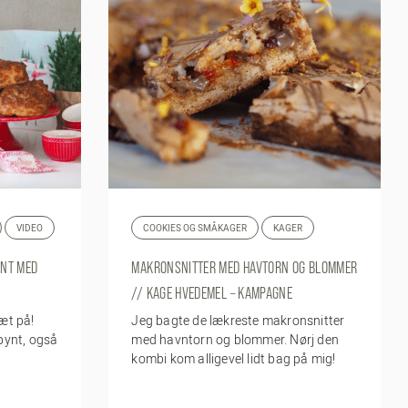
VIDEO
COOKIES OG SMÅKAGER
KAGER
YNT MED
MAKRONSNITTER MED HAVTORN OG BLOMMER
// KAGE HVEDEMEL – KAMPAGNE
æt på!
Jeg bagte de lækreste makronsnitter
pynt, også
med havntorn og blommer. Nørj den
kombi kom alligevel lidt bag på mig!