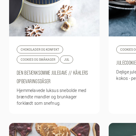
CHOKOLADER OG KONFEKT
COOKIES 
COOKIES OG SMÅKAGER
JUL
JULECOOKI
Dejlige j
DEN BETÆNKSOMME JULEGAVE // KÄHLERS
kokos - pe
OPBEVARINGSDÅSER
Hjemmelavede luksus snebolde med
brændte mandler og brunkager
forklædt som snefnug.