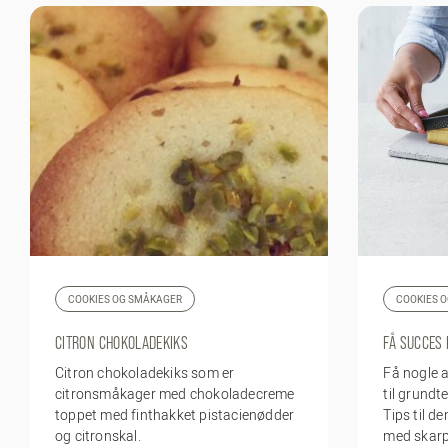
COOKIES OG SMÅKAGER
COOKIES 
CITRON CHOKOLADEKIKS
FÅ SUCCES 
Citron chokoladekiks som er
Få nogle a
citronsmåkager med chokoladecreme
til grundt
toppet med finthakket pistacienødder
Tips til d
og citronskal.
med skarp