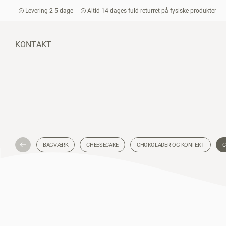
Levering 2-5 dage
Altid 14 dages fuld returret på fysiske produkter
KONTAKT
BAGVÆRK
CHEESECAKE
CHOKOLADER OG KONFEKT
C