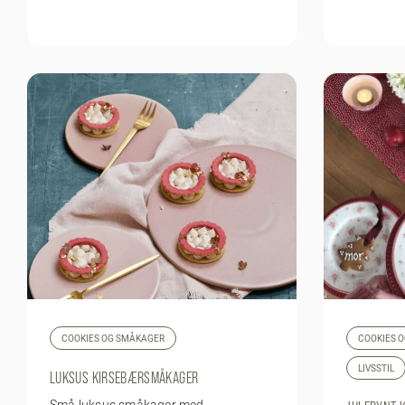
COOKIES OG SMÅKAGER
COOKIES 
LIVSSTIL
LUKSUS KIRSEBÆRSMÅKAGER
Små luksus småkager med