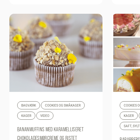
BAGVÆRK
COOKIES OG SMÅKAGER
COOKIES 
KAGER
VIDEO
KAGER
SAFT, SYL
BANANMUFFINS MED KARAMELLISERET
CHOKOLADESMØRCREME OG RISTET
RABARBERS