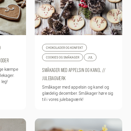
CHOKOLADER OG KONFEKT
COOKIES OG SMÅKAGER
JUL
ØDDER
sige kæmpe
SMÅKAGER MED APPELSIN OG KANEL //
lekager.
JULEBAGVÆRK
 leg!
Småkager med appelsin og kanel og
glædelig december. Småkager høre sig
til i vores julebagværk!