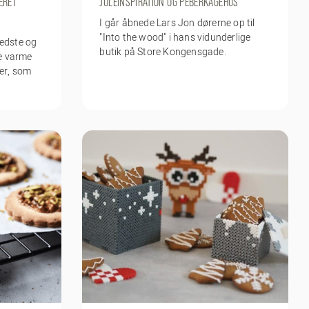
ERET
JULEINSPIRATION OG PEBERKAGEHUS
I går åbnede Lars Jon dørerne op til
"Into the wood" i hans vidunderlige
bedste og
butik på Store Kongensgade.
e varme
ter, som