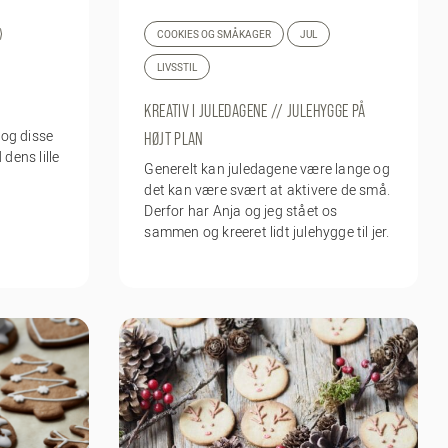
COOKIES OG SMÅKAGER
JUL
LIVSSTIL
KREATIV I JULEDAGENE // JULEHYGGE PÅ
 og disse
HØJT PLAN
 dens lille
Generelt kan juledagene være lange og
det kan være svært at aktivere de små.
Derfor har Anja og jeg stået os
sammen og kreeret lidt julehygge til jer.