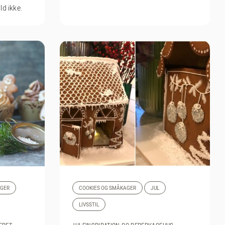
ld ikke.
AGER
COOKIES OG SMÅKAGER
JUL
LIVSSTIL