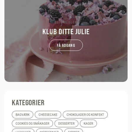
BLIV MEDLEM
KLUB DITTE JULIE
FÅ ADGANG
KATEGORIER
BAGVÆRK
CHEESECAKE
CHOKOLADER OG KONFEKT
COOKIES OG SMÅKAGER
DESSERTER
KAGER