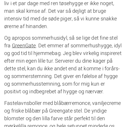
liv i et par dage med ren tøsehygge er ikke noget,
man skal kimse af. Det var så dejligt at bruge
intensiv tid med de søde piger, så vi kunne snakke
ørerne af hinanden.
Og apropos sommerhusidyl, så se lige det fine stel
fra
GreenGate
. Det emmer af sommerhushygge, idyl
og god tid til hjemmebag. Jeg blev virkelig inspireret
efter min egen lille tur. Serverer du dine kager på
dette stel, kan du ikke andet end at komme i forårs-
og sommerstemning. Det giver en følelse af hygge
og sommerhusstemning, som for mig kun er
positivt og indbegrebet af hygge og nærvær.
Fastelavnsboller med blåbærremonce, vaniljecreme
og friske blåbær på Greengate stel. De yndige
blomster og den lilla farve står perfekt til den
mørkelilla remonce, og hele setuppet mindede os