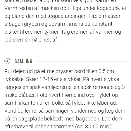
sukker, maizena og 1 dl sødmælk godt sammen.
Varm resten af mælken op til lige under kogepunktet
og bland den med æggeblandingen. Hæld massen
tilbage i gryden og opvarm, imens du konstant
pisker til cremen tykner. Tag cremen af varmen og
lad cremen køle helt af.
SAMLING
4
Rul dejen ud på et meldrysset bord til en 0,5 cm
tykkelse. Skær 12-15 ens stykker. På hvert stykke
lægges en spsk vaniljecreme, en spsk remonce og 3
friske blåbær. Fold hvert hjørne ind over fyldet og
saml firkanten til en bolle, så fyldet ikke løber ud.
Vend bollerne, så samlingen vender ned og læg dem
på en bageplade beklædt med bagepapir. Lad dem
efterhæve til dobbelt størrelse (ca. 30-60 min.).