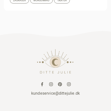
LAGKAGER
MORGENMAD
TÆRTER
kundeservice@dittejulie.dk