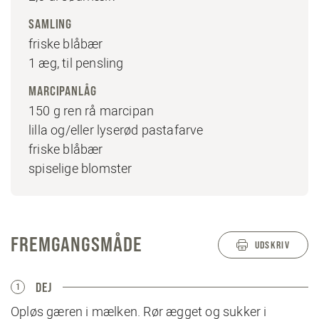
SAMLING
friske blåbær
1 æg, til pensling
MARCIPANLÅG
150 g ren rå marcipan
lilla og/eller lyserød pastafarve
friske blåbær
spiselige blomster
FREMGANGSMÅDE
UDSKRIV
DEJ
1
Opløs gæren i mælken. Rør ægget og sukker i