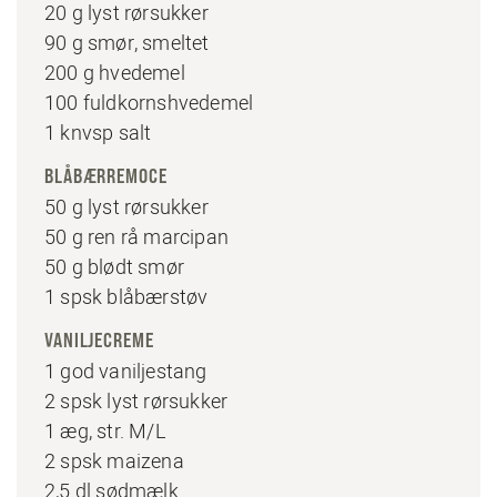
20 g lyst rørsukker
90 g smør, smeltet
200 g hvedemel
100 fuldkornshvedemel
1 knvsp salt
BLÅBÆRREMOCE
50 g lyst rørsukker
50 g ren rå marcipan
50 g blødt smør
1 spsk blåbærstøv
VANILJECREME
1 god vaniljestang
2 spsk lyst rørsukker
1 æg, str. M/L
2 spsk maizena
2,5 dl sødmælk