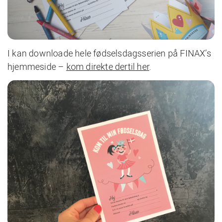
I kan downloade hele fødselsdagsserien på FINAX’s
hjemmeside –
kom direkte dertil her
.