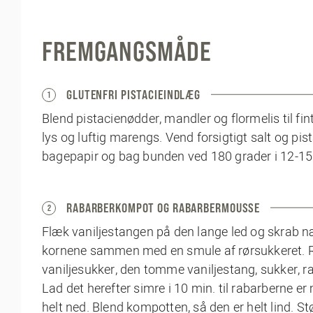
FREMGANGSMÅDE
GLUTENFRI PISTACIEINDLÆG
1
Blend pistacienødder, mandler og flormelis til fi
lys og luftig marengs. Vend forsigtigt salt og p
bagepapir og bag bunden ved 180 grader i 12-15
RABARBERKOMPOT OG RABARBERMOUSSE
2
Flæk vaniljestangen på den lange led og skrab
kornene sammen med en smule af rørsukkeret. R
vaniljesukker, den tomme vaniljestang, sukker, rab
Lad det herefter simre i 10 min. til rabarberne 
helt ned. Blend kompotten, så den er helt lind. St