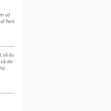
sen ud
af flere
, så du
 så der
yld