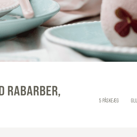
D RABARBER,
5 PÅSKEÆG
GLU