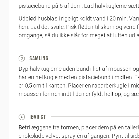
pistaciebund på 5 af dem. Lad halvkuglerne sætte 
Udblød husblas i rigeligt koldt vand i 20 min. V
heri. Lad det svale. Pisk fløden til skum og vend
omgange, så du ikke slår for meget af luften ud
SAMLING
3
Dyp halvkuglerne uden bund i lidt af moussen o
har en hel kugle med en pistaciebund i midten. 
er 0,5 cm til kanten. Placer en rabarberkugle i m
mousse i formen indtil den er fyldt helt op, og s
IØVRIGT
4
Befri æggene fra formen, placer dem på en taller
chokolade velvet spray én af gangen. Pynt til si