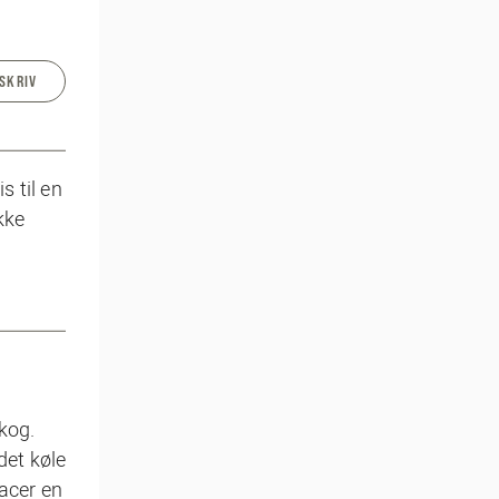
SKRIV
s til en
kke
 kog.
det køle
lacer en