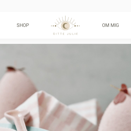
SHOP
OM MIG
FRIE FRISTELSER –
GLUTENFRIE BOLLER
(E-BOG)
55,00
KR.
KØB