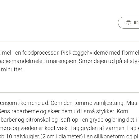
UD
nt mel i en foodprocessor. Pisk æggehviderne med flormeli
istacie-mandelmelet i marengsen. Smør dejen ud på et sty
 minutter.
 nænsomt kornene ud. Gem den tomme vaniljestang. Mas
ens rabarberne og skær dem ud i små stykker. Kom
arber og citronskal og -saft op i en gryde og bring det i
er møre og væden er kogt væk. Tag gryden af varmen. Lad 
øb 10 halvkugler (2 cm i diameter) i en silikoneform og p