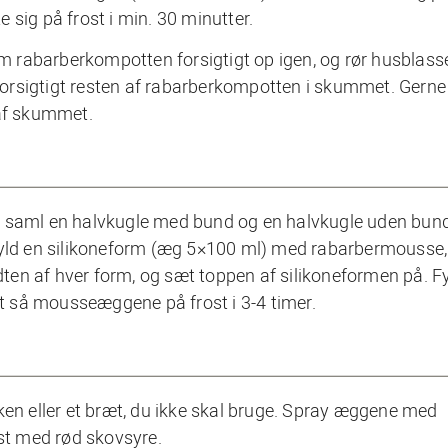
sig på frost i min. 30 minutter.
arm rabarberkompotten forsigtigt op igen, og rør husblas
 forsigtigt resten af rabarberkompotten i skummet. Gerne 
 af skummet.
g saml en halvkugle med bund og en halvkugle uden bund
Fyld en silikoneform (æg 5×100 ml) med rabarbermousse,
idten af hver form, og sæt toppen af silikoneformen på. F
æt så mousseæggene på frost i 3-4 timer.
ken eller et bræt, du ikke skal bruge. Spray æggene med
dst med rød skovsyre.