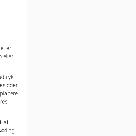
et er
 eller
udtryk.
besidder
 placere
ores
, at
sød og