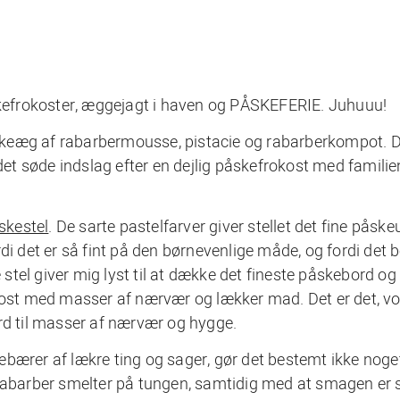
efrokoster, æggejagt i haven og PÅSKEFERIE. Juhuuu!
keæg af rabarbermousse, pistacie og rabarberkompot. D
 søde indslag efter en dejlig påskefrokost med familien
skestel
. De sarte pastelfarver giver stellet det fine påske
fordi det er så fint på den børnevenlige måde, og fordi det 
tel giver mig lyst til at dække det fineste påskebord og
okost med masser af nærvær og lækker mad. Det er det, v
rd til masser af nærvær og hygge.
bærer af lækre ting og sager, gør det bestemt ikke noget
 rabarber smelter på tungen, samtidig med at smagen er 