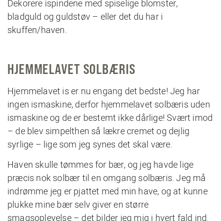
Dekorere ispindene med spiselige blomster,
bladguld og guldstøv – eller det du har i
skuffen/haven.
HJEMMELAVET SOLBÆRIS
Hjemmelavet is er nu engang det bedste! Jeg har
ingen ismaskine, derfor hjemmelavet solbæris uden
ismaskine og de er bestemt ikke dårlige! Svært imod
– de blev simpelthen så lækre cremet og dejlig
syrlige – lige som jeg synes det skal være.
Haven skulle tømmes for bær, og jeg havde lige
præcis nok solbær til en omgang solbæris. Jeg må
indrømme jeg er pjattet med min have, og at kunne
plukke mine bær selv giver en større
smagsoplevelse – det bilder jeg mig i hvert fald ind.