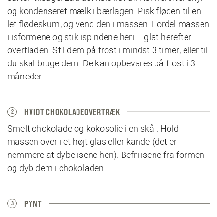
og kondenseret mælk i bærlagen. Pisk fløden til en
let flødeskum, og vend den i massen. Fordel massen
i isformene og stik ispindene heri – glat herefter
overfladen. Stil dem på frost i mindst 3 timer, eller til
du skal bruge dem. De kan opbevares på frost i 3
måneder.
HVIDT CHOKOLADEOVERTRÆK
2
Smelt chokolade og kokosolie i en skål. Hold
massen over i et højt glas eller kande (det er
nemmere at dybe isene heri). Befri isene fra formen
og dyb dem i chokoladen.
PYNT
3