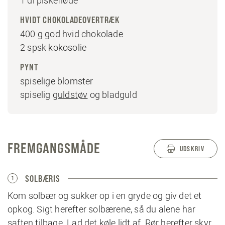
1 dl piskefløde
HVIDT CHOKOLADEOVERTRÆK
400 g god hvid chokolade
2 spsk kokosolie
PYNT
spiselige blomster
spiselig
guldstøv
og bladguld
FREMGANGSMÅDE
UDSKRIV
SOLBÆRIS
1
Kom solbær og sukker op i en gryde og giv det et
opkog. Sigt herefter solbærene, så du alene har
saften tilbage. Lad det køle lidt af. Rør herefter skyr