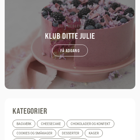
BLIV MEDLEM
KLUB DITTE JULIE
FÅ ADGANG
KATEGORIER
BAGVÆRK
CHEESECAKE
CHOKOLADER OG KONFEKT
COOKIES OG SMÅKAGER
DESSERTER
KAGER