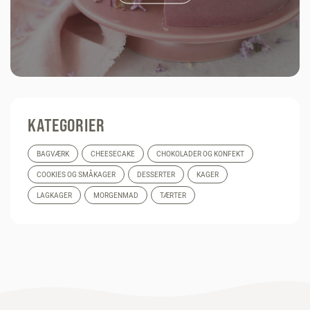
KATEGORIER
BAGVÆRK
CHEESECAKE
CHOKOLADER OG KONFEKT
COOKIES OG SMÅKAGER
DESSERTER
KAGER
LAGKAGER
MORGENMAD
TÆRTER