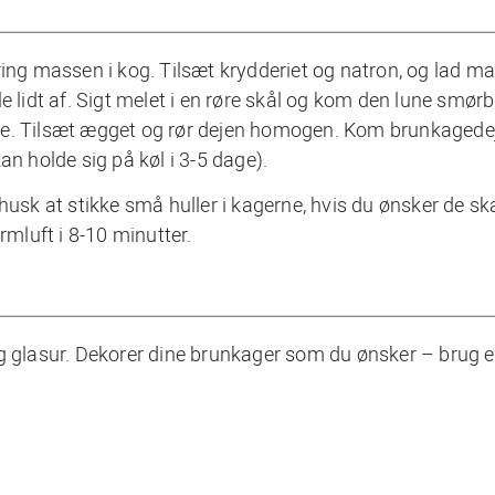
ring massen i kog. Tilsæt krydderiet og natron, og lad m
e lidt af. Sigt melet i en røre skål og kom den lune smør
ne. Tilsæt ægget og rør dejen homogen. Kom brunkagedej
an holde sig på køl i 3-5 dage).
husk at stikke små huller i kagerne, hvis du ønsker de sk
mluft i 8-10 minutter.
g glasur. Dekorer dine brunkager som du ønsker – brug e