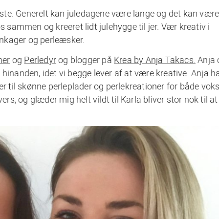
ste. Generelt kan juledagene være lange og det kan vær
s sammen og kreeret lidt julehygge til jer. Vær kreativ i
nkager og perleæsker.
ner
og
Perledyr
og blogger på
Krea by Anja Takacs.
Anja 
hinanden, idet vi begge lever af at være kreative. Anja h
er til skønne perleplader og perlekreationer for både vok
rs, og glæder mig helt vildt til Karla bliver stor nok til a