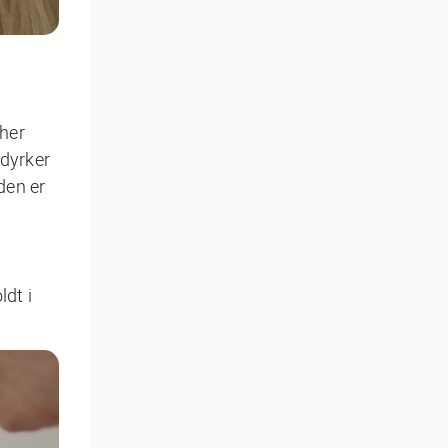
 her
 dyrker
rden er
dt i