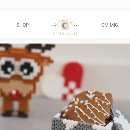
SHOP
OM MIG
FRIE FRISTELSER –
GLUTENFRIE BOLLER
(E-BOG)
55,00
KR.
KØB