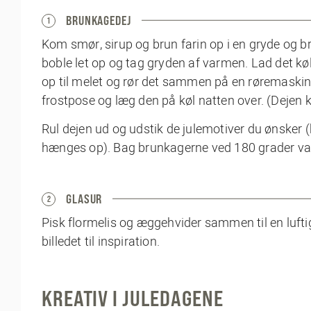
BRUNKAGEDEJ
1
Kom smør, sirup og brun farin op i en gryde og b
boble let op og tag gryden af varmen. Lad det køl
op til melet og rør det sammen på en røremaski
frostpose og læg den på køl natten over. (Dejen k
Rul dejen ud og udstik de julemotiver du ønsker (
hænges op). Bag brunkagerne ved 180 grader var
GLASUR
2
Pisk flormelis og æggehvider sammen til en lufti
billedet til inspiration.
KREATIV I JULEDAGENE