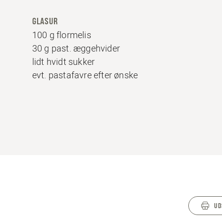
GLASUR
100 g flormelis
30 g past. æggehvider
lidt hvidt sukker
evt. pastafavre efter ønske
UD