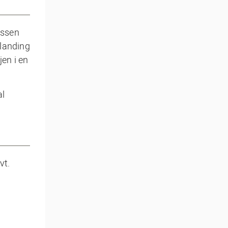
assen
blanding
en i en
al
vt.