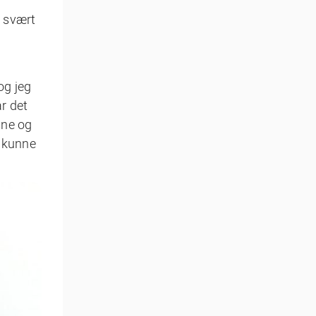
e svært
og jeg
ar det
sne og
t kunne