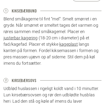
KIKSEBÆRBUND
1
Blend småkagerne til fint “mel”: Smelt smørret i en
gryde. Når smørret er smeltet tages det varmen og
røres sammen med småkagemel. Placer en
justerbar kagering
(18-20 cm i diameter) på et
fad/kagefad. Placer et stykke
kageplast
langs
kanten på formen. Fordel kiksemassen i formen og
pres massen ujævn op af siderne. Stil dem på køl
imens du fortsætter.
KIRSEBÆRSOVS
2
Udblød huslassen i rigeligt koldt vand i 10 minutter.
Lun kirsebærsovsen og rør den udblødte husblas
heri. Lad den stå og køle af imens du laver