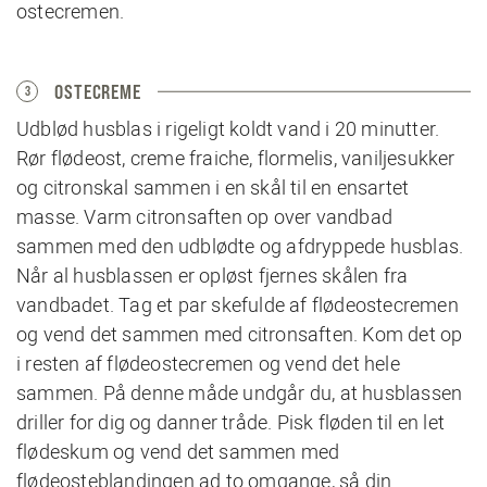
ostecremen.
OSTECREME
3
Udblød husblas i rigeligt koldt vand i 20 minutter.
Rør flødeost, creme fraiche, flormelis, vaniljesukker
og citronskal sammen i en skål til en ensartet
masse. Varm citronsaften op over vandbad
sammen med den udblødte og afdryppede husblas.
Når al husblassen er opløst fjernes skålen fra
vandbadet. Tag et par skefulde af flødeostecremen
og vend det sammen med citronsaften. Kom det op
i resten af flødeostecremen og vend det hele
sammen. På denne måde undgår du, at husblassen
driller for dig og danner tråde. Pisk fløden til en let
flødeskum og vend det sammen med
flødeosteblandingen ad to omgange, så din