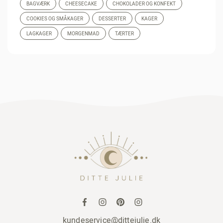
BAGVÆRK
CHEESECAKE
CHOKOLADER OG KONFEKT
COOKIES OG SMÅKAGER
DESSERTER
KAGER
LAGKAGER
MORGENMAD
TÆRTER
kundeservice@dittejulie.dk