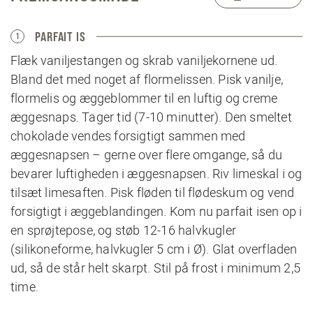
PARFAIT IS
1
Flæk vaniljestangen og skrab vaniljekornene ud.
Bland det med noget af flormelissen. Pisk vanilje,
flormelis og æggeblommer til en luftig og creme
æggesnaps. Tager tid (7-10 minutter). Den smeltet
chokolade vendes forsigtigt sammen med
æggesnapsen – gerne over flere omgange, så du
bevarer luftigheden i æggesnapsen. Riv limeskal i og
tilsæt limesaften. Pisk fløden til flødeskum og vend
forsigtigt i æggeblandingen. Kom nu parfait isen op i
en sprøjtepose, og støb 12-16 halvkugler
(silikoneforme, halvkugler 5 cm i Ø). Glat overfladen
ud, så de står helt skarpt. Stil på frost i minimum 2,5
time.