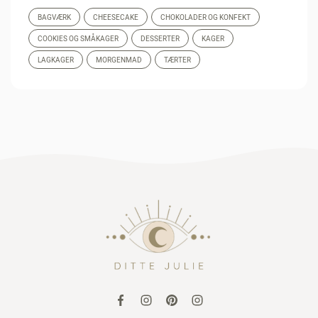
BAGVÆRK
CHEESECAKE
CHOKOLADER OG KONFEKT
COOKIES OG SMÅKAGER
DESSERTER
KAGER
LAGKAGER
MORGENMAD
TÆRTER