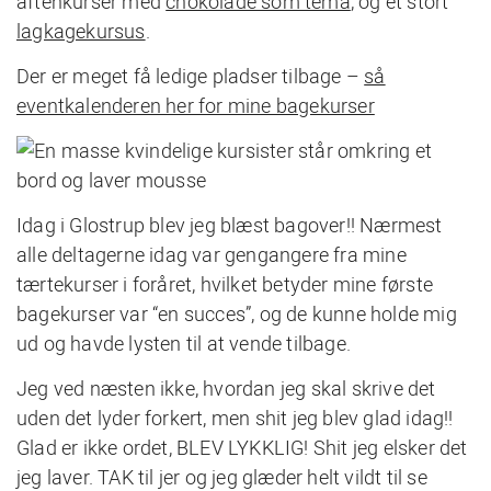
aftenkurser med
chokolade som tema
, og et stort
lagkagekursus
.
Der er meget få ledige pladser tilbage –
så
eventkalenderen her for mine bagekurser
Idag i Glostrup blev jeg blæst bagover!! Nærmest
alle deltagerne idag var gengangere fra mine
tærtekurser i foråret, hvilket betyder mine første
bagekurser var “en succes”, og de kunne holde mig
ud og havde lysten til at vende tilbage.
Jeg ved næsten ikke, hvordan jeg skal skrive det
uden det lyder forkert, men shit jeg blev glad idag!!
Glad er ikke ordet, BLEV LYKKLIG! Shit jeg elsker det
jeg laver. TAK til jer og jeg glæder helt vildt til se