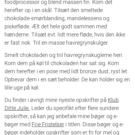
foodprocessor og blend massen fin. Kom det
herefter op i en skål. Tilsæt den smeltede
chokolade-smørblanding, mandelessens og
piskefløde. Ælt det hele godt sammen med
hænderne. Tilsæt evt. lidt mere fløde, hvis den ikke
er fast nok. Tril en masse havregrynskulger.
Smelt chokoladen og tril havregrynskuglerne heri.
Kom dem på køl til chokoladen har sat sig. Kom
dem herefter i en pose med lidt bronze dust, ryst let.
Opbevar dem i en sæt beholder. De kan holder sig en
lille uge på køl.
Du finder i øvrigt mine nyeste opskrifter på
Klub
Ditte Julie.
Leder du specifikt efter flere sundere
opskrifter, så kan jeg anbefale mine bøger og e-
bøger med
Frie Fristelser
i titlen. Disse bøger og e-
bøger indeholder opskrifter som er fri for mel og