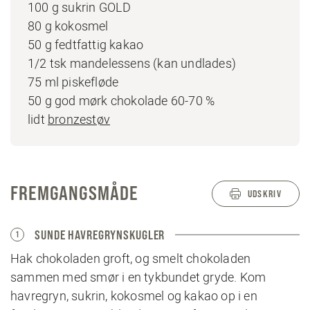
100 g sukrin GOLD
80 g kokosmel
50 g fedtfattig kakao
1/2 tsk mandelessens (kan undlades)
75 ml piskefløde
50 g god mørk chokolade 60-70 %
lidt
bronzestøv
FREMGANGSMÅDE
UDSKRIV
SUNDE HAVREGRYNSKUGLER
1
Hak chokoladen groft, og smelt chokoladen
sammen med smør i en tykbundet gryde. Kom
havregryn, sukrin, kokosmel og kakao op i en