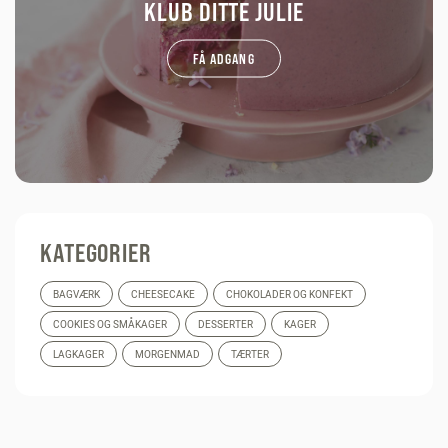
KLUB DITTE JULIE
FÅ ADGANG
KATEGORIER
BAGVÆRK
CHEESECAKE
CHOKOLADER OG KONFEKT
COOKIES OG SMÅKAGER
DESSERTER
KAGER
LAGKAGER
MORGENMAD
TÆRTER