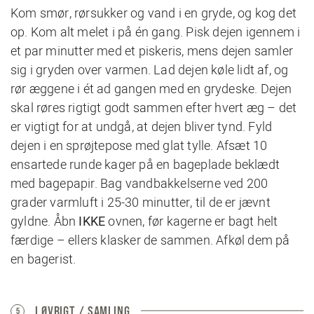
Kom smør, rørsukker og vand i en gryde, og kog det
op. Kom alt melet i på én gang. Pisk dejen igennem i
et par minutter med et piskeris, mens dejen samler
sig i gryden over varmen. Lad dejen køle lidt af, og
rør æggene i ét ad gangen med en grydeske. Dejen
skal røres rigtigt godt sammen efter hvert æg – det
er vigtigt for at undgå, at dejen bliver tynd. Fyld
dejen i en sprøjtepose med glat tylle. Afsæt 10
ensartede runde kager på en bageplade beklædt
med bagepapir. Bag vandbakkelserne ved 200
grader varmluft i 25-30 minutter, til de er jævnt
gyldne. Åbn
IKKE
ovnen, før kagerne er bagt helt
færdige – ellers klasker de sammen. Afkøl dem på
en bagerist.
I ØVRIGT / SAMLING
5