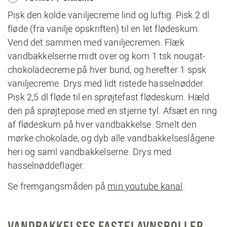
Pisk den kolde vaniljecreme lind og luftig. Pisk 2 dl
fløde (fra vanilje opskriften) til en let flødeskum.
Vend det sammen med vaniljecremen. Flæk
vandbakkelserne midt over og kom 1 tsk nougat-
chokoladecreme på hver bund, og herefter 1 spsk
vaniljecreme. Drys med lidt ristede hasselnødder.
Pisk 2,5 dl fløde til en sprøjtefast flødeskum. Hæld
den på sprøjtepose med en stjerne tyl. Afsæt en ring
af flødeskum på hver vandbakkelse. Smelt den
mørke chokolade, og dyb alle vandbakkelseslågene
heri og saml vandbakkelserne. Drys med
hasselnøddeflager.
Se fremgangsmåden på
min youtube kanal
.
VANDBAKKELSES FASTELAVNSBOLLER