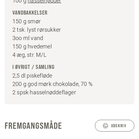
100 g
hasselnødder
VANDBAKKELSER
150 g smør
2 tsk. lyst rørsukker
3oo ml vand
150 g hvedemel
4 æg, str. M/L
I ØVRIGT / SAMLING
2,5 dl piskefløde
200 g god mørk chokolade, 70 %
2 spsk hasselnøddeflager
FREMGANGSMÅDE
UDSKRIV