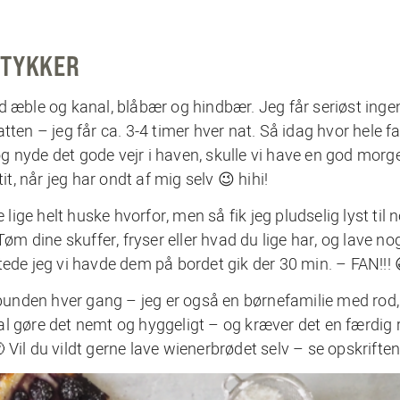
STYKKER
ble og kanal, blåbær og hindbær. Jeg får seriøst inge
tten – jeg får ca. 3-4 timer hver nat. Så idag hvor hele f
j og nyde det gode vejr i haven, skulle vi have en god mo
it, når jeg har ondt af mig selv 😉 hihi!
 lige helt huske hvorfor, men så fik jeg pludselig lyst til 
Tøm dine skuffer, fryser eller hvad du lige har, og lave n
tede jeg vi havde dem på bordet gik der 30 min. – FAN!!! 
a bunden hver gang – jeg er også en børnefamilie med rod,
skal gøre det nemt og hyggeligt – og kræver det en færdig r
 Vil du vildt gerne lave wienerbrødet selv – se opskrifte