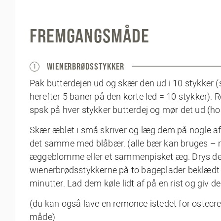
FREMGANGSMÅDE
WIENERBRØDSSTYKKER
1
Pak butterdejen ud og skær den ud i 10 stykker 
herefter 5 baner på den korte led = 10 stykker). 
spsk på hver stykker butterdej og mør det ud (hol
Skær æblet i små skriver og læg dem på nogle a
det samme med blåbær. (alle bær kan bruges – m
æggeblomme eller et sammenpisket æg. Drys dem
wienerbrødsstykkerne på to bageplader beklædt 
minutter. Lad dem køle lidt af på en rist og giv d
(du kan også lave en remonce istedet for ostec
måde)