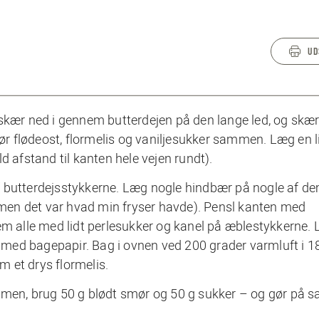
UD
(skær ned i gennem butterdejen på den lange led, og skæ
Rør flødeost, flormelis og vaniljesukker sammen. Læg en li
d afstand til kanten hele vejen rundt).
f butterdejsstykkerne. Læg nogle hindbær på nogle af d
en det var hvad min fryser havde). Pensl kanten med
 alle med lidt perlesukker og kanel på æblestykkerne.
med bagepapir. Bag i ovnen ved 200 grader varmluft i 1
em et drys flormelis.
remen, brug 50 g blødt smør og 50 g sukker – og gør på