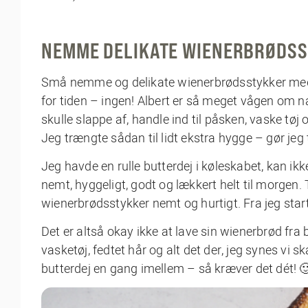
NEMME DELIKATE WIENERBRØDS
Små nemme og delikate wienerbrødsstykker med æ
for tiden – ingen! Albert er så meget vågen om na
skulle slappe af, handle ind til påsken, vaske tø
Jeg trængte sådan til lidt ekstra hygge – gør jeg t
Jeg havde en rulle butterdej i køleskabet, kan ikke
nemt, hyggeligt, godt og lækkert helt til morgen. 
wienerbrødsstykker nemt og hurtigt. Fra jeg star
Det er altså okay ikke at lave sin wienerbrød fr
vasketøj, fedtet hår og alt det der, jeg synes vi 
butterdej en gang imellem – så kræver det dét! 🙂