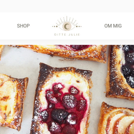
SHOP
OM MIG
FRIE FRISTELSER –
GLUTENFRIE BOLLER
(E-BOG)
55,00
KR.
KØB