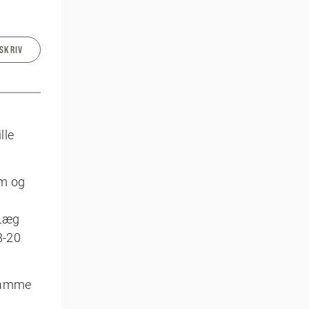
SKRIV
r
lle
em og
 Læg
8-20
 samme