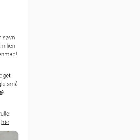
n søvn
amilien
rgenmad!
noget
ogle små
😀
ulle
n
her
.