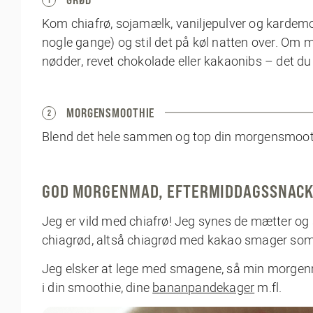
Kom chiafrø, sojamælk, vaniljepulver og kardemo
nogle gange) og stil det på køl natten over. Om 
nødder, revet chokolade eller kakaonibs – det du 
MORGENSMOOTHIE
2
Blend det hele sammen og top din morgensmooth
GOD MORGENMAD, EFTERMIDDAGSSNACK 
Jeg er vild med chiafrø! Jeg synes de mætter og 
chiagrød, altså chiagrød med kakao smager so
Jeg elsker at lege med smagene, så min morge
i din smoothie, dine
bananpandekager
m.fl.