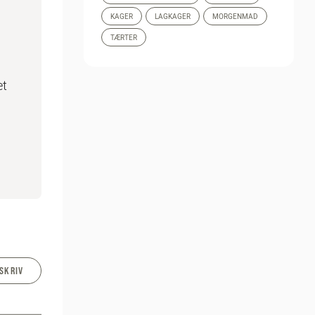
KAGER
LAGKAGER
MORGENMAD
TÆRTER
æt
SKRIV