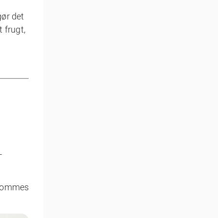
gør det
 frugt,
-
 kommes