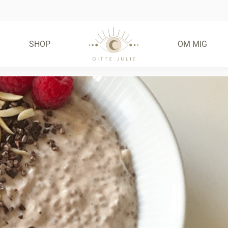
SHOP
OM MIG
FRIE FRISTELSER –
GLUTENFRIE BOLLER
(E-BOG)
55,00
KR.
KØB