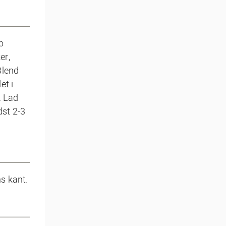
b
er,
Blend
et i
. Lad
dst 2-3
ns kant.