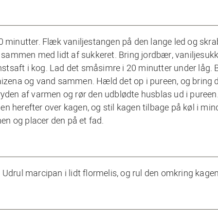
0 minutter. Flæk vaniljestangen på den lange led og skra
ammen med lidt af sukkeret. Bring jordbær, vaniljesukk
omstsaft i kog. Lad det småsimre i 20 minutter under låg. 
aizena og vand sammen. Hæld det op i pureen, og bring d
ryden af varmen og rør den udblødte husblas ud i pureen
 herefter over kagen, og stil kagen tilbage på køl i min
men og placer den på et fad.
Udrul marcipan i lidt flormelis, og rul den omkring kage