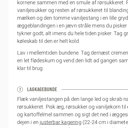
kornene sammen med en smule af rørsukkeret. 
vaniljesukker og resten af rørsukkeret til blandi
mælken og den tomme vaniljestang i en lille gryd
æggeblandingen i en jævn stråle mens du pisker 
tykner godt, alt imens du hele tiden pisker. Tag
køleskab til den er helt kold.
Lav i mellemtiden bundene. Tag dernæst cremen ud
en let flødeskum og vend den lidt ad gangen sa
klar til brug.
LAGKAGEBUNDE
2
Flæk vaniljestangen på den lange led og skra
rørsukkeret. Pisk æg, rørsukker og vaniljekorn t
og kartoffelmel sammen og sigt det ned i æggesn
dejen i en
justerbar kagering
(22-24 cm i diameter