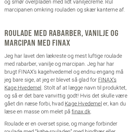
og smør overpladen med lidt vaniljecreme. Rul
marcipanen omkring rouladen og skær kanterne af.
ROULADE MED RABARBER, VANILJE OG
MARCIPAN MED FINAX
Jeg har lavet den lækreste og mest luftige roulade
med rabarber, vanilje og marcipan. Jeg har har
brugt FINAX’s kagehvedemel og endnu engang må
jeg bare sige, at jeg er blevet så glad for
FINAX’s
Kage Hvedemel
. Stolt af at lægge navn til produktet,
og så er det bare vanvittig godt! Hvis det skulle være
gået din næse forbi, hvad
Kage Hvedemel
er, kan du
læse en masse om melet på
finax.dk
.
Roulade er en overset spise, og mange forbinder
roulade med “købe-rouladen” med hindbær eller