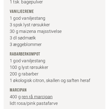
1 tsk. bagepulver
VANILJECREME
1 god vaniljestang
3 spsk lyst rørsukker
30 g maizena majsstivelse
3 dl sødmælk
3 æggeblommer
RABARBERKOMPOT
1 god vaniljestang
100 g lyst rørsukker
200 g rabarber
1 økologisk citron, skallen og saften heraf
MARCIPAN
400 g
ren rå marcipan
lidt rosa/pink pastafarve