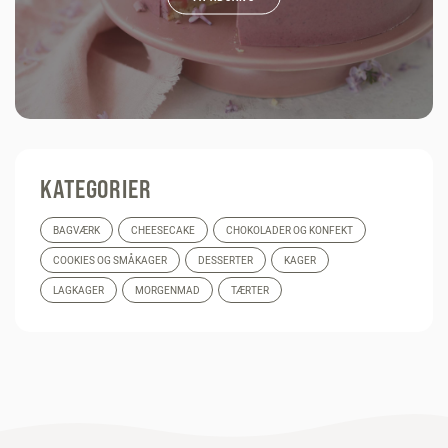
KATEGORIER
BAGVÆRK
CHEESECAKE
CHOKOLADER OG KONFEKT
COOKIES OG SMÅKAGER
DESSERTER
KAGER
LAGKAGER
MORGENMAD
TÆRTER