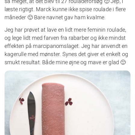
så meget, at det blev til 27 rouladeforsøg 🙂 Jep, I
læste rigtigt. Marck kunne ikke spise roulade i flere
måneder 🙂 Bare navnet gav ham kvalme.
Jeg har prøvet at lave en lidt mere feminin roulade,
og lege lidt med farven fra rabarber og ikke mindst
effekten på marcipanomslaget. Jeg har anvendt en
kagerulle med mønster. Synes det giver et enkelt og
smukt resultat. Både mine øjne og mave er glad 🙂