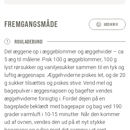
FREMGANGSMÅDE
UDSKRIV
ROULADEBUND
1
Del æggene op i æggeblommer og æggehvider – ca
5 æg til målene. Pisk 100 g æggeblommer, 100 g
lyst rørsukker og vaniljesukker sammen til en tyk og
luftig æggesnaps. Æggehviderne piskes let, og de 20
g sukker tilsættes og piskes stive. Vend mel og
bagepulver i æggesnapsen og bagefter vendes
æggehviderne forsigtig i. Fordel dejen på en
bageplade beklædt med bagepapir og bag ved 190
grader varmluft i 10-15 minutter. Når den kommer
ud af ovnen, vendes den ud på et nyt stykke
bagepapir og rulles med det samme i et rent