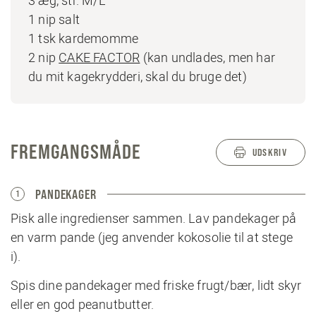
3 æg, str. M/L
1 nip salt
1 tsk kardemomme
2 nip
CAKE FACTOR
(kan undlades, men har
du mit kagekrydderi, skal du bruge det)
FREMGANGSMÅDE
UDSKRIV
PANDEKAGER
1
Pisk alle ingredienser sammen. Lav pandekager på
en varm pande (jeg anvender kokosolie til at stege
i).
Spis dine pandekager med friske frugt/bær, lidt skyr
eller en god peanutbutter.