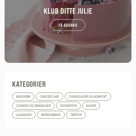
BLIV MEDLEM
KLUB DITTE JULIE
FÅ ADGANG
KATEGORIER
BAGVÆRK
CHEESECAKE
CHOKOLADER OG KONFEKT
COOKIES OG SMÅKAGER
DESSERTER
KAGER
LAGKAGER
MORGENMAD
TÆRTER