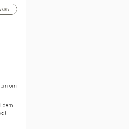
SKRIV
g dem om
 i dem.
ødt