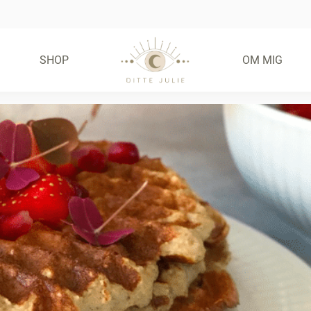
SHOP
OM MIG
FRIE FRISTELSER –
GLUTENFRIE BOLLER
(E-BOG)
55,00
KR.
KØB