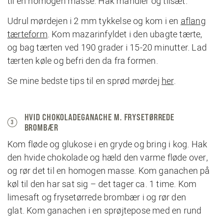
til en homogen masse. Hak mandler og tilsæt.
Udrul mørdejen i 2 mm tykkelse og kom i en
aflang
tærteform
. Kom mazarinfyldet i den ubagte tærte,
og bag tærten ved 190 grader i 15-20 minutter. Lad
tærten køle og befri den da fra formen.
Se mine bedste tips til en sprød mørdej
her
.
HVID CHOKOLADEGANACHE M. FRYSETØRREDE
3
BROMBÆR
Kom fløde og glukose i en gryde og bring i kog. Hak
den hvide chokolade og hæld den varme fløde over,
og rør det til en homogen masse. Kom ganachen på
køl til den har sat sig – det tager ca. 1 time. Kom
limesaft og frysetørrede brombær i og rør den
glat. Kom ganachen i en sprøjtepose med en rund