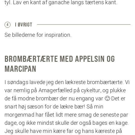
tyl. Lav en kant af ganache langs tærtens kant.
I ØVRIGT
4
Se billederne for inspiration.
BROMBÆRTÆRTE MED APPELSIN OG
MARCIPAN
I søndags lavede jeg den lækreste brombærtærte. Vi
var nemlig på Amagerfælled på cykeltur, og plukke
de få modne brombær der nu engang var 🙂 Det er
snart høj sæson for de lækre bær! Så min
morgenmad har fået lidt mere smag de seneste par
dage, og ikke mindst skulle der også bages en kage.
Jeg skulle have min kære far og hans kæreste på