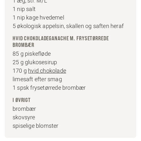
1 æg, str. M/L
1 nip salt
1 nip kage hvedemel
5 økologisk appelsin, skallen og saften heraf
HVID CHOKOLADEGANACHE M. FRYSETØRREDE
BROMBÆR
85 g piskefløde
25 g glukosesirup
170 g
hvid chokolade
limesaft efter smag
1 spsk frysetørrede brombær
I ØVRIGT
brombær
skovsyre
spiselige blomster