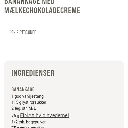
BANANKAGE MED
MÆLKECHOKOLADECREME
10-12 PERSONER
INGREDIENSER
BANANKAGE
1 god vaniljestang
115 g lyst rørsukker
2 æg, str. M/L
FINAX hvid hvedemel
75 g
1/2 tsk. bagepulver