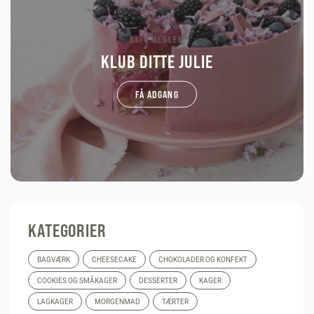
BLIV MEDLEM
KLUB DITTE JULIE
FÅ ADGANG
KATEGORIER
BAGVÆRK
CHEESECAKE
CHOKOLADER OG KONFEKT
COOKIES OG SMÅKAGER
DESSERTER
KAGER
LAGKAGER
MORGENMAD
TÆRTER