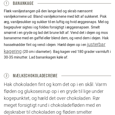
BANANKAGE
1
Flæk vaniljestangen på den lange led og skrab nænsomt
vaniljekornene ud. Bland vaniljekornene med lidt af sukkeret. Pisk
æg, vaniljesukker og sukker til en luftig og hvid æggesnaps. Mel og
bagepulver sigtes i og foldes forsigtigt i æggesnapsen. Smelt
smørret i en gryde og lad det brune lidt af. Vend det i dejen og mos
bananerne med en gaffel eller blend dem, og vend dem i dejen. Hak
justerbar
hasselnødder fint og vend i dejen. Hæld dejen op i en
kagering
(20 cm i diameter). Bag kagen ved 180 grader varmluft i
30-35 minutter. Lad banankagen køle af.
MÆLKECHOKOLADECREME
2
Hak chokoladen fint og kom det op i en skål. Varm
fløden og glukosesirup op i en gryde til lige under
kogepunktet, og hæld det over chokoladen. Rør
meget forsigtigt rund i chokoladefløden med en
dejskraber til chokoladen og fløden smelter