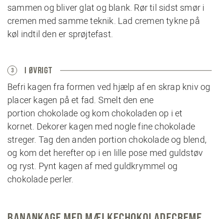
sammen og bliver glat og blank. Rør til sidst smør i
cremen med samme teknik. Lad cremen tykne på
køl indtil den er sprøjtefast.
I ØVRIGT
3
Befri kagen fra formen ved hjælp af en skrap kniv og
placer kagen på et fad. Smelt den ene
portion chokolade og kom chokoladen op i et
kornet. Dekorer kagen med nogle fine chokolade
streger. Tag den anden portion chokolade og blend,
og kom det herefter op i en lille pose med guldstøv
og ryst. Pynt kagen af med guldkrymmel og
chokolade perler.
BANANKAGE MED MÆLKECHOKOLADECREME