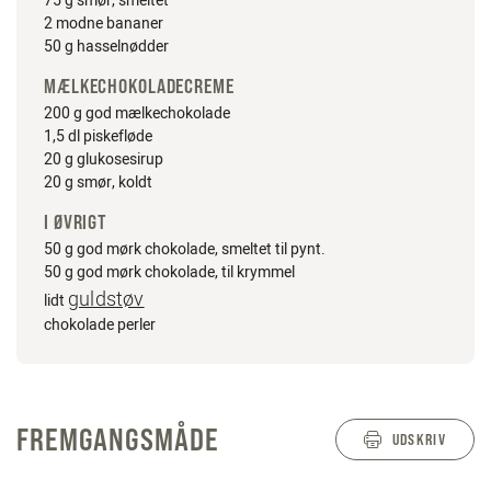
75 g smør, smeltet
2 modne bananer
50 g hasselnødder
MÆLKECHOKOLADECREME
200 g god mælkechokolade
1,5 dl piskefløde
20 g glukosesirup
20 g smør, koldt
I ØVRIGT
50 g god mørk chokolade, smeltet til pynt.
50 g god mørk chokolade, til krymmel
guldstøv
lidt
chokolade perler
FREMGANGSMÅDE
UDSKRIV