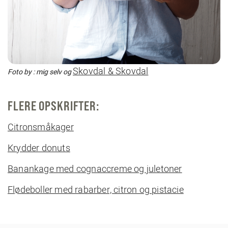
Skovdal & Skovdal
Foto by : mig selv og
FLERE OPSKRIFTER:
Citronsmåkager
Krydder donuts
Banankage med cognaccreme og juletoner
Flødeboller med rabarber, citron og pistacie