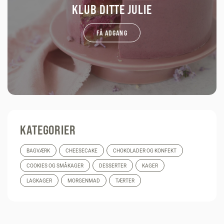
KLUB DITTE JULIE
FÅ ADGANG
KATEGORIER
BAGVÆRK
CHEESECAKE
CHOKOLADER OG KONFEKT
COOKIES OG SMÅKAGER
DESSERTER
KAGER
LAGKAGER
MORGENMAD
TÆRTER