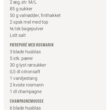
2 æg, str. M/L
85 g sukker
50 g valnødder, finthakket
2 spsk mel med top
½ tsk bagepulver
Lidt salt
PÆREPURÉ MED ROSMARIN
3 blade husblas
5 stk. pærer
30 g lyst rørsukker
0,5 dl citronsaft
1 vaniljestang
2 kviste rosmarin
1 dl champagne
CHAMPAGNEMOUSSE
6 blade husblas