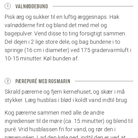
VALNØDDEBUND
1
Pisk æg og sukker til en luftig æggesnaps. Hak
valnødderne fint og bland det med mel og
bagepulver. Vend disse to ting forsigtigt sammen.
Del dejen i 2 lige store dele, og bag bundene i to
springe (16 cm i diameter) ved 175 gradervarmluft i
10-15 minutter. Køl bunden af.
PÆREPURÉ MED ROSMARIN
2
Skrald pærerne og fjern kernehuset, og skær i må
stykker. Læg husblas i blød i koldt vand indtil brug.
Kog pærerne sammen med alle de andre
ingredienser til de møre (ca. 15 minutter) og blend til
puré. Vrid husblassen fri for vand, og rør den i
pærepuréen. Lad den køle ned, indtil den er ved at