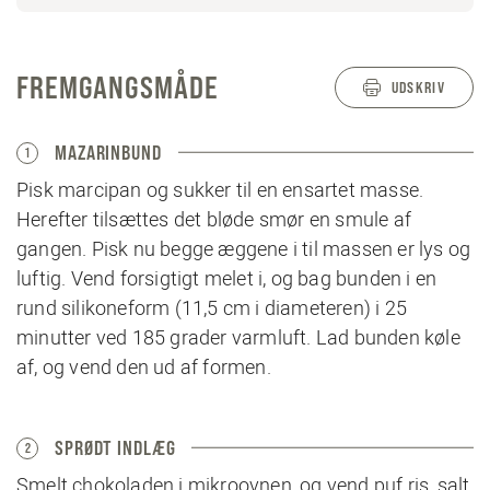
FREMGANGSMÅDE
UDSKRIV
MAZARINBUND
1
Pisk marcipan og sukker til en ensartet masse.
Herefter tilsættes det bløde smør en smule af
gangen. Pisk nu begge æggene i til massen er lys og
luftig. Vend forsigtigt melet i, og bag bunden i en
rund silikoneform (11,5 cm i diameteren) i 25
minutter ved 185 grader varmluft. Lad bunden køle
af, og vend den ud af formen.
SPRØDT INDLÆG
2
Smelt chokoladen i mikroovnen, og vend puf ris, salt