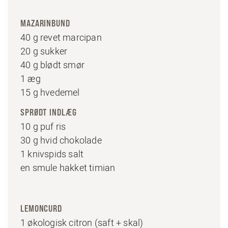
MAZARINBUND
40 g revet marcipan
20 g sukker
40 g blødt smør
1 æg
15 g hvedemel
SPRØDT INDLÆG
10 g puf ris
30 g hvid chokolade
1 knivspids salt
en smule hakket timian
LEMONCURD
1 økologisk citron (saft + skal)