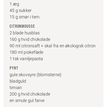
1 æg
45 g sukker
15 g smør i tern.
CITRONMOUSSE
2 blade husblas
160 g hvid chokolade
90 ml citronsaft + skal fra en økologisk citron
180 ml piskefløde
1 tsk vaniljepasta
PYNT
gule skovsyre (blomsterne)
bladguld
timian
200 g hvid chokolade
en smule gul farve