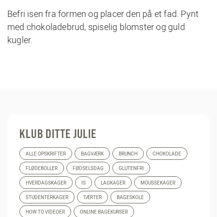
Befri isen fra formen og placer den på et fad. Pynt
med chokoladebrud, spiselig blomster og guld
kugler.
KLUB DITTE JULIE
ALLE OPSKRIFTER
BAGVÆRK
BRUNCH
CHOKOLADE
FLØDEBOLLER
FØDSELSDAG
GLUTENFRI
HVERDAGSKAGER
IS
LAGKAGER
MOUSSEKAGER
STUDENTERKAGER
TÆRTER
BAGESKOLE
HOW TO VIDEOER
ONLINE BAGEKURSER