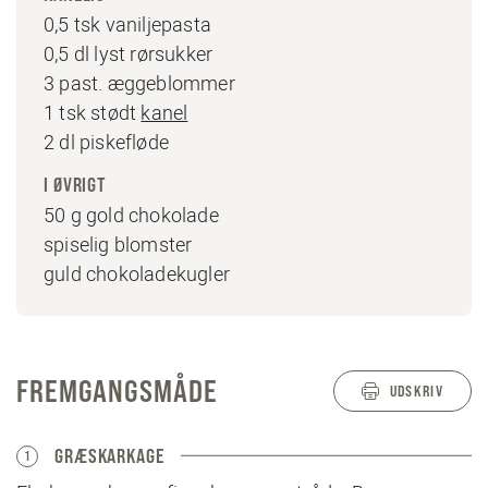
0,5 tsk vaniljepasta
0,5 dl lyst rørsukker
3 past. æggeblommer
1 tsk stødt
kanel
2 dl piskefløde
I ØVRIGT
50 g gold chokolade
spiselig blomster
guld chokoladekugler
FREMGANGSMÅDE
UDSKRIV
GRÆSKARKAGE
1