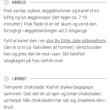
KANELIS
2
Pisk vanilje, sukker, æggeblommer og kanel til en
luftig og lys æggesnaps (det tager ca. 7-10
minutter). Pisk fløde til en let skum og vend den
forsigtigt i æggeblandingen ad 2 omgange.
Fyld al kanel isen i en
stor By Ditte Julie silikoneform
(der er is til ca. halvdelen af formen). Vend bunden
heri og pres den let ned i isen. Stil herefter
islagkagen på frys natten over.
I ØVRIGT
3
Temperér chokolade. Krøl et stykke bagepapir
sammen. Glat det let ud igen og smør chokoladen
ud herpå. Når chokoladen har sat sig, knækkes den i
brud.