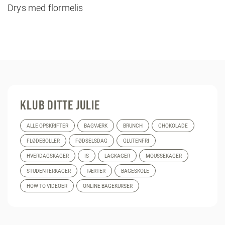
Drys med flormelis
KLUB DITTE JULIE
ALLE OPSKRIFTER
BAGVÆRK
BRUNCH
CHOKOLADE
FLØDEBOLLER
FØDSELSDAG
GLUTENFRI
HVERDAGSKAGER
IS
LAGKAGER
MOUSSEKAGER
STUDENTERKAGER
TÆRTER
BAGESKOLE
HOW TO VIDEOER
ONLINE BAGEKURSER