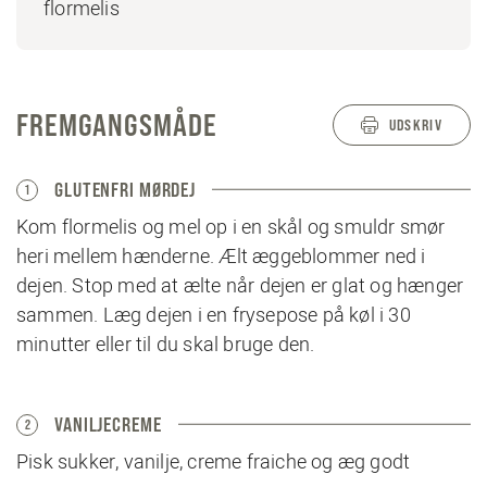
flormelis
FREMGANGSMÅDE
UDSKRIV
GLUTENFRI MØRDEJ
1
Kom flormelis og mel op i en skål og smuldr smør
heri mellem hænderne. Ælt æggeblommer ned i
dejen. Stop med at ælte når dejen er glat og hænger
sammen. Læg dejen i en frysepose på køl i 30
minutter eller til du skal bruge den.
VANILJECREME
2
Pisk sukker, vanilje, creme fraiche og æg godt