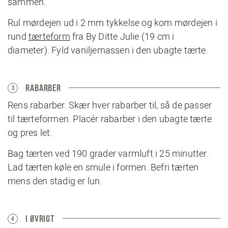
sammen.
Rul mørdejen ud i 2 mm tykkelse og kom mørdejen i
rund
tærteform
fra By Ditte Julie (19 cm i
diameter). Fyld vaniljemassen i den ubagte tærte.
RABARBER
3
Rens rabarber. Skær hver rabarber til, så de passer
til tærteformen. Placér rabarber i den ubagte tærte
og pres let.
Bag tærten ved 190 grader varmluft i 25 minutter.
Lad tærten køle en smule i formen. Befri tærten
mens den stadig er lun.
I ØVRIGT
4