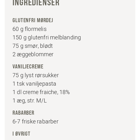
INGREDIENSER
GLUTENFRI MØRDEJ
60 g flormelis
150 g glutenfri melblanding
75 g smør, blødt
2 æggeblommer
VANILJECREME
75 g lyst rørsukker
1 tsk vaniljepasta
1 dl creme fraiche, 18%
1 æg, str. M/L
RABARBER
6-7 friske rabarber
I ØVRIGT