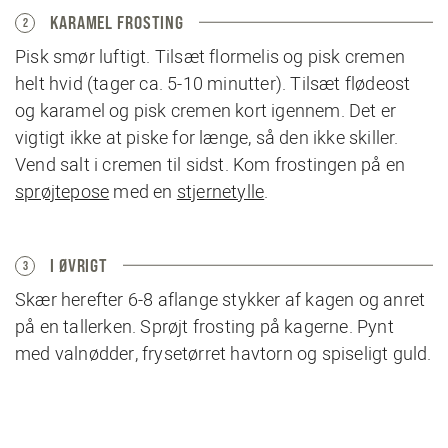
KARAMEL FROSTING
2
Pisk smør luftigt. Tilsæt flormelis og pisk cremen
helt hvid (tager ca. 5-10 minutter). Tilsæt flødeost
og karamel og pisk cremen kort igennem. Det er
vigtigt ikke at piske for længe, så den ikke skiller.
Vend salt i cremen til sidst. Kom frostingen på en
sprøjtepose
med en
stjernetylle
.
I ØVRIGT
3
Skær herefter 6-8 aflange stykker af kagen og anret
på en tallerken. Sprøjt frosting på kagerne. Pynt
med valnødder, frysetørret havtorn og spiseligt guld.