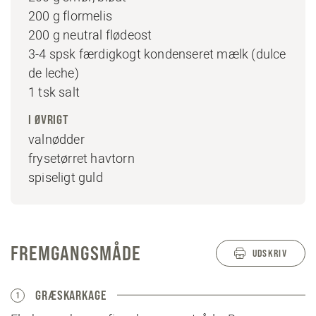
200 g flormelis
200 g neutral flødeost
3-4 spsk færdigkogt kondenseret mælk (dulce
de leche)
1 tsk salt
I ØVRIGT
valnødder
frysetørret havtorn
spiseligt guld
FREMGANGSMÅDE
UDSKRIV
GRÆSKARKAGE
1