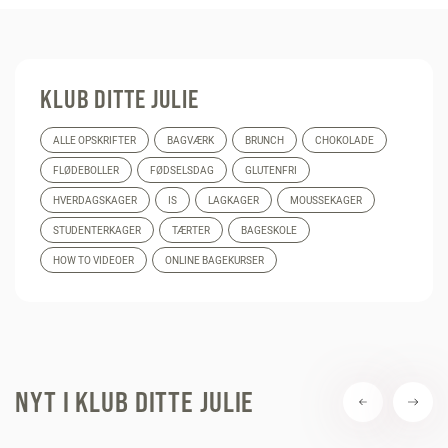
KLUB DITTE JULIE
ALLE OPSKRIFTER
BAGVÆRK
BRUNCH
CHOKOLADE
FLØDEBOLLER
FØDSELSDAG
GLUTENFRI
HVERDAGSKAGER
IS
LAGKAGER
MOUSSEKAGER
STUDENTERKAGER
TÆRTER
BAGESKOLE
HOW TO VIDEOER
ONLINE BAGEKURSER
NYT I KLUB DITTE JULIE