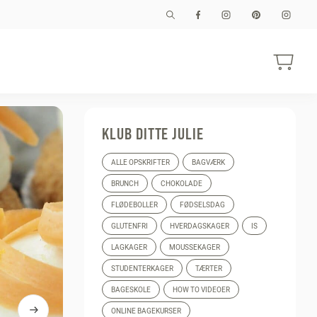
KLUB DITTE JULIE
ALLE OPSKRIFTER
BAGVÆRK
BRUNCH
CHOKOLADE
FLØDEBOLLER
FØDSELSDAG
GLUTENFRI
HVERDAGSKAGER
IS
LAGKAGER
MOUSSEKAGER
STUDENTERKAGER
TÆRTER
BAGESKOLE
HOW TO VIDEOER
ONLINE BAGEKURSER