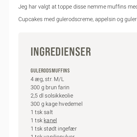
Jeg har valgt at toppe disse nemme muffins med 
Cupcakes med gulerodscreme, appelsin og gule
INGREDIENSER
GULERODSMUFFINS
4 æg, str. M/L
300 g brun farin
2,5 dl solsikkeolie
300 g kage hvedemel
1 tsk salt
1 tsk
kanel
1 tsk stødt ingefær
1 tsk
vaniljepulver