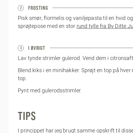
FROSTING
2
Pisk smør, flormelis og vaniljepasta til en hvid 
sprøjtepose med en stor
rund tylle fra By Ditte Ju
I ØVRIGT
3
Lav tynde strimler gulerod. Vend dem i citronsaft
Blend kiks i en minihakker. Sprøjt en top på hve
top.
Pynt med gulerodsstrimler.
TIPS
I princippet har jeg brugt samme opskrift til dis