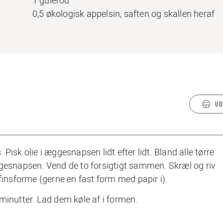
1 gulerod
0,5 økologisk appelsin, saften og skallen heraf
UD
isk olie i æggesnapsen lidt efter lidt. Bland alle tørre
ggesnapsen. Vend de to forsigtigt sammen. Skræl og riv
finsforme (gerne en fast form med papir i).
minutter. Lad dem køle af i formen.