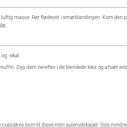
og luftig masse. Rør flødeost i smørblandingen. Kom den 
lie
.
 og -skal.
r muffin. Dyp dem herefter i de blendede kiks og afsæt en
se cupcakes som til disse
mini gulerodskager
. Dog mindre