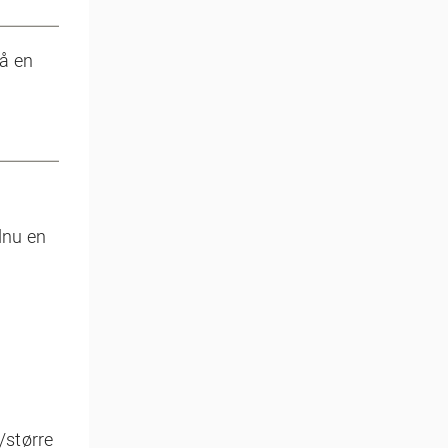
på en
dnu en
/større