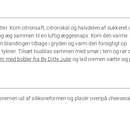
tter. Kom citronsaft, citronskal og halvdelen af sukkeret 
et og æg sammen til en luftig æggesnaps. Kom den varme
blandingen tilbage i gryden og varm den forsigtigt op
 tykner. Tilsæt husblas sammen med smør i tern og rør d
m med bobler fra By Ditte Julie
og lad cremen sætte sig 
oncremen ud af silikoneformen og placér ovenpå cheesec