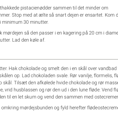
finthakkede pistacienødder sammen til det minder om
r. Stop med at ælte så snart dejen er ensartet. Kom d
l i minimum 30 minutter.
k mørdejen så den passer i en kagering på 20 cm i diame
tter. Lad den køle af.
nutter. Hak chokolade og smelt den i en skål over vandbad
ålen op. Lad chokoladen svale. Rør vanilje, flormelis, fl
b skål. Tilsæt den afkølede hvide chokolade og rør mass
de, vrid husblassen og rør den ud i den lune fløde. Vend f
den til en let skum og vend den sammen med ostecreme
st omkring mørdejsbunden og fyld herefter flødeostecrem