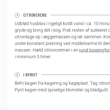
CITRONCREME
3
Udblød husblas i rigeligt koldt vand i ca. 10 minu
gryde og bring det i kog. Pisk resten af sukker
citronlage op i æggemassen og rør sammen. Kom 
under konstant piskning ved middelvarme til den
massen. Hæld citroncremen i en
rund toppingfor
i minimum 3 timer.
I ØVRIGT
4
Befri kagen fra kagering og kageplast. Tag citr
Pynt kagen med spiselige blomster og bladguld.