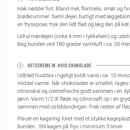
Hak nødder fint. Bland mel, flormelis, smør og 
brødkrummer. Saml dejen hurtigt med æggeblomme
en frysepose, tryk den lidt flad og læg den på kø
Udrul mørdejen (cirka 4 mm i tykkelsen) og udsti
Bag bunden ved 180 grader varmluft i ca. 20 minu
OSTECREME M. HVID CHOKOLADE
2
Udblød husblas i rigeligt koldt vand i ca. 10 mi
middel varme. Når chokoladen er smeltet, tages sk
citronskal og cremefraiche godt sammen i en dy
jævn. Varm 1/2 dl fløde og citronsaft op i en gry
sammen med osteblandingen. Pisk resten af flø
Placér en kagering foret med et stykke kagepla
bunden. Stil kagen på frys i minimum 3 timer.