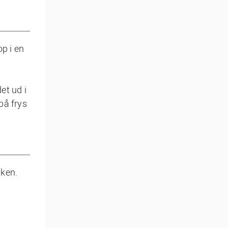
op i en
et ud i
på frys
aken.