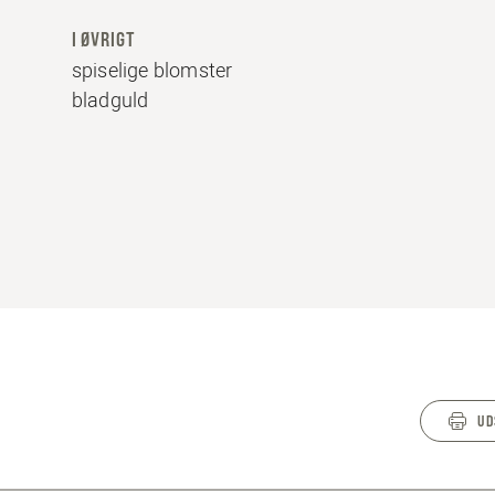
I ØVRIGT
spiselige blomster
bladguld
UD