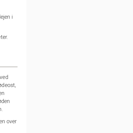
ejen i
ter.
 ved
ødeost,
en
løden
n.
en over