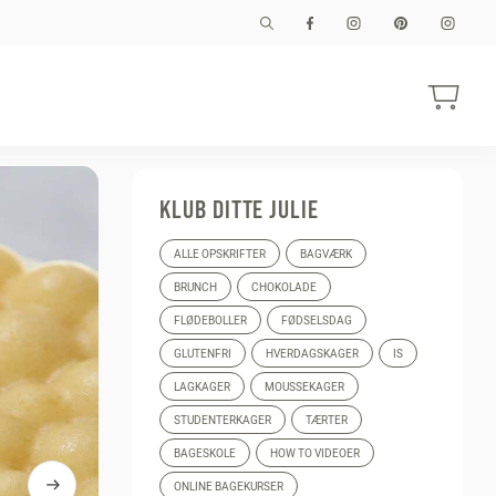
KLUB DITTE JULIE
ALLE OPSKRIFTER
BAGVÆRK
BRUNCH
CHOKOLADE
FLØDEBOLLER
FØDSELSDAG
GLUTENFRI
HVERDAGSKAGER
IS
LAGKAGER
MOUSSEKAGER
STUDENTERKAGER
TÆRTER
BAGESKOLE
HOW TO VIDEOER
ONLINE BAGEKURSER