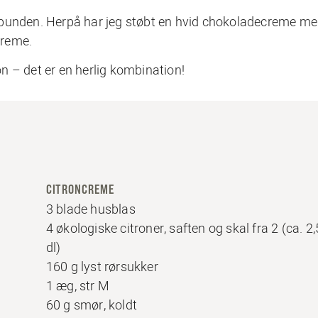
 bunden. Herpå har jeg støbt en hvid chokoladecreme m
creme.
n – det er en herlig kombination!
CITRONCREME
3 blade husblas
4 økologiske citroner, saften og skal fra 2 (ca. 2,
dl)
160 g lyst rørsukker
1 æg, str M
60 g smør, koldt