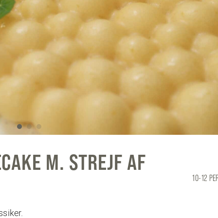
CAKE M. STREJF AF
10-12 P
siker.