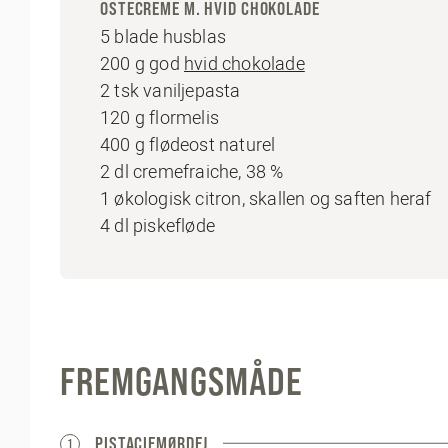
OSTECREME M. HVID CHOKOLADE
5 blade husblas
200 g god
hvid chokolade
2 tsk vaniljepasta
120 g flormelis
400 g flødeost naturel
2 dl cremefraiche, 38 %
1 økologisk citron, skallen og saften heraf
4 dl piskefløde
FREMGANGSMÅDE
PISTACIEMØRDEJ
1