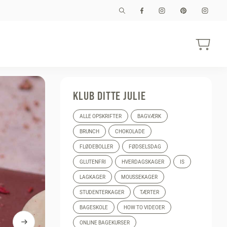
KLUB DITTE JULIE
ALLE OPSKRIFTER
BAGVÆRK
BRUNCH
CHOKOLADE
FLØDEBOLLER
FØDSELSDAG
GLUTENFRI
HVERDAGSKAGER
IS
LAGKAGER
MOUSSEKAGER
STUDENTERKAGER
TÆRTER
BAGESKOLE
HOW TO VIDEOER
ONLINE BAGEKURSER