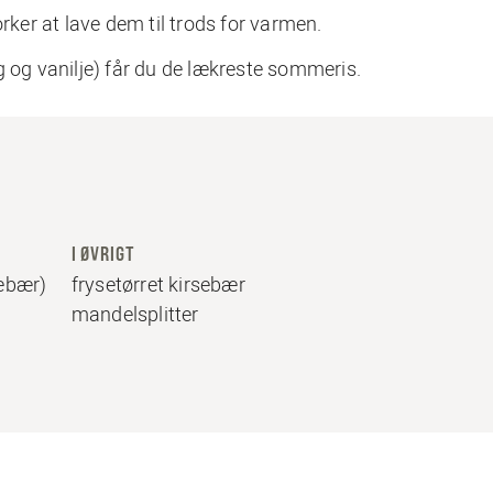
rker at lave dem til trods for varmen.
g og vanilje) får du de lækreste sommeris.
I ØVRIGT
sebær)
frysetørret kirsebær
mandelsplitter