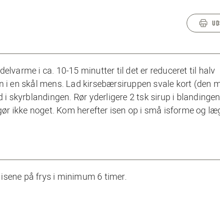
UD
lvarme i ca. 10-15 minutter til det er reduceret til halv
n i en skål mens. Lad kirsebærsiruppen svale kort (den 
 i skyrblandingen. Rør yderligere 2 tsk sirup i blandingen.
r ikke noget. Kom herefter isen op i små isforme og læ
isene på frys i minimum 6 timer.