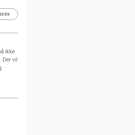
SKRIV
må ikke
 Der vil
g