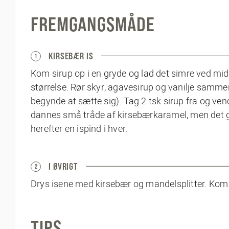
FREMGANGSMÅDE
KIRSEBÆR IS
1
Kom sirup op i en gryde og lad det simre ved midde
størrelse. Rør skyr, agavesirup og vanilje samme
begynde at sætte sig). Tag 2 tsk sirup fra og vend
dannes små tråde af kirsebærkaramel, men det gø
herefter en ispind i hver.
I ØVRIGT
2
Drys isene med kirsebær og mandelsplitter. Kom 
TIPS