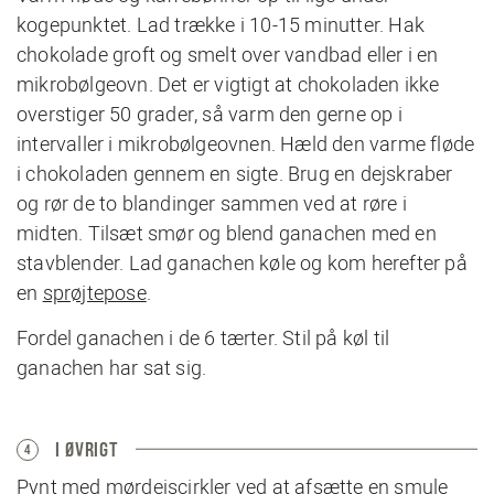
kogepunktet. Lad trække i 10-15 minutter. Hak
chokolade groft og smelt over vandbad eller i en
mikrobølgeovn. Det er vigtigt at chokoladen ikke
overstiger 50 grader, så varm den gerne op i
intervaller i mikrobølgeovnen. Hæld den varme fløde
i chokoladen gennem en sigte. Brug en dejskraber
og rør de to blandinger sammen ved at røre i
midten. Tilsæt smør og blend ganachen med en
stavblender. Lad ganachen køle og kom herefter på
en
sprøjtepose
.
Fordel ganachen i de 6 tærter. Stil på køl til
ganachen har sat sig.
I ØVRIGT
4
Pynt med mørdejscirkler ved at afsætte en smule