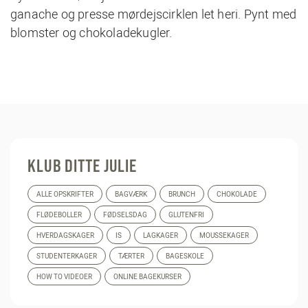
ganache og presse mørdejscirklen let heri. Pynt med
blomster og chokoladekugler.
KLUB DITTE JULIE
ALLE OPSKRIFTER
BAGVÆRK
BRUNCH
CHOKOLADE
FLØDEBOLLER
FØDSELSDAG
GLUTENFRI
HVERDAGSKAGER
IS
LAGKAGER
MOUSSEKAGER
STUDENTERKAGER
TÆRTER
BAGESKOLE
HOW TO VIDEOER
ONLINE BAGEKURSER