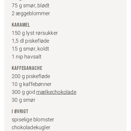
75 g smør, blødt
2 æggeblommer
KARAMEL
150 g lyst rørsukker
1,5 dl piskefløde
15 g smør, koldt
1 nip havsalt
KAFFEGANACHE
200 g piskefløde
10 g kaffebønner
300 g god
mælkechokolade
30 g smør
I ØVRIGT
spiselige blomster
chokoladekugler