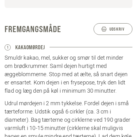
FREMGANGSMÅDE
UDSKRIV
KAKAOMØRDEJ
1
Smuldr kakao, mel, sukker og smør til det minder
om brødkrummer. Saml dejen hurtigt med
æggeblommerne. Stop med at ælte, så snart dejen
er ensartet. Kom dejen i en frysepose, tryk den lidt
flad og læg den på køl i minimum 30 minutter.
Udrul mørdejen i 2 mm tykkelse. Fordel dejen i små
tærteforme. Udstik også 6 cirkler (ca. 3 cm i
diameter). Bag tærterne og cirklerne ved 190 grader
varmluft i 10-15 minutter (cirklerne skal muligvis
bages en smule mindre end tærterne). Lad dem køle