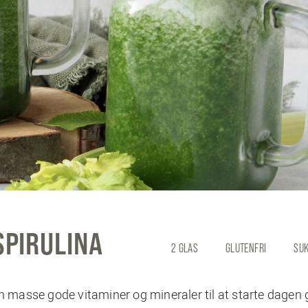
PIRULINA
2 GLAS
GLUTENFRI
SUK
En masse gode vitaminer og mineraler til at starte dagen 