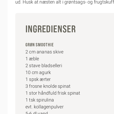
ud. Husk at næsten alt i grøntsags- og frugtskuf
INGREDIENSER
GRØN SMOOTHIE
2 cm ananas skive
1 æble
2 stave bladselleri
10 cm agurk
1 spsk ærter
3 frosne knolde spinat
1 stor håndfuld frisk spinat
1 tsk spirulina
evt. kollagenpulver
5-6 dl vand