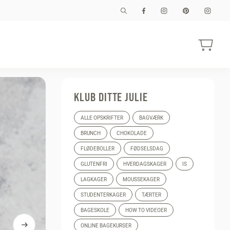
KLUB DITTE JULIE
ALLE OPSKRIFTER
BAGVÆRK
BRUNCH
CHOKOLADE
FLØDEBOLLER
FØDSELSDAG
GLUTENFRI
HVERDAGSKAGER
IS
LAGKAGER
MOUSSEKAGER
STUDENTERKAGER
TÆRTER
BAGESKOLE
HOW TO VIDEOER
ONLINE BAGEKURSER