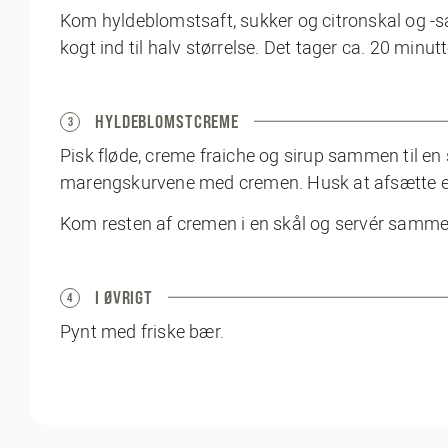
Kom hyldeblomstsaft, sukker og citronskal og -sa
kogt ind til halv størrelse. Det tager ca. 20 minut
HYLDEBLOMSTCREME
3
Pisk fløde, creme fraiche og sirup sammen til en
marengskurvene med cremen. Husk at afsætte en
Kom resten af cremen i en skål og servér samm
I ØVRIGT
4
Pynt med friske bær.