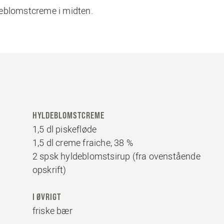
deblomstcreme i midten.
HYLDEBLOMSTCREME
1,5 dl piskefløde
1,5 dl creme fraiche, 38 %
2 spsk hyldeblomstsirup (fra ovenstående
opskrift)
I ØVRIGT
friske bær