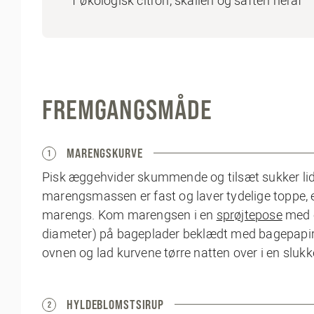
1 økologisk citron, skallen og saften heraf
FREMGANGSMÅDE
MARENGSKURVE
1
Pisk æggehvider skummende og tilsæt sukker lidt
marengsmassen er fast og laver tydelige toppe, er
marengs. Kom marengsen i en
sprøjtepose
med 
diameter) på bageplader beklædt med bagepapir. 
ovnen og lad kurvene tørre natten over i en slukk
HYLDEBLOMSTSIRUP
2