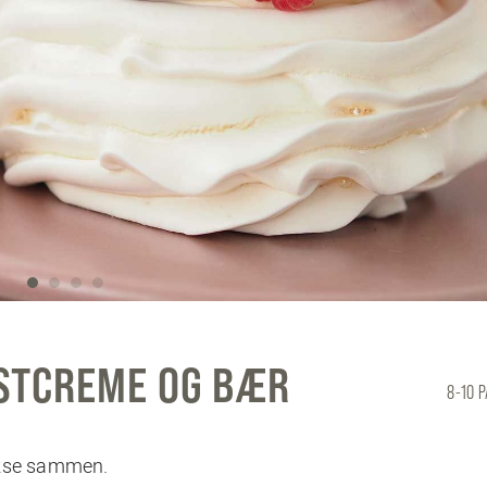
STCREME OG BÆR
8-10 
ikse sammen.