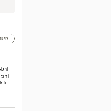
SKRIV
blank
 cm i
k for