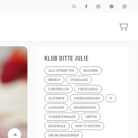
KLUB DITTE JULIE
ALLE OPSKRIFTER
BAGVÆRK
BRUNCH
CHOKOLADE
FLØDEBOLLER
FØDSELSDAG
GLUTENFRI
HVERDAGSKAGER
IS
LAGKAGER
MOUSSEKAGER
STUDENTERKAGER
TÆRTER
BAGESKOLE
HOW TO VIDEOER
ONLINE BAGEKURSER