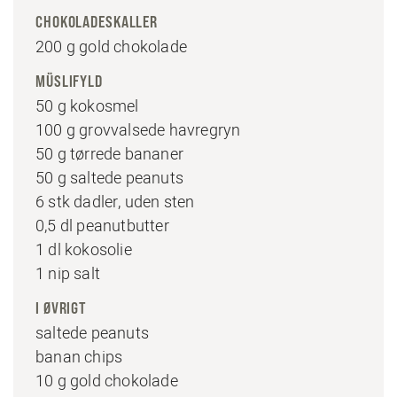
CHOKOLADESKALLER
200 g gold chokolade
MÜSLIFYLD
50 g kokosmel
100 g grovvalsede havregryn
50 g tørrede bananer
50 g saltede peanuts
6 stk dadler, uden sten
0,5 dl peanutbutter
1 dl kokosolie
1 nip salt
I ØVRIGT
saltede peanuts
banan chips
10 g gold chokolade