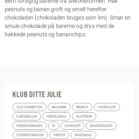
Befri forsigtig barerne fra silikoneformen. Hak
peanuts og banan groft og smelt herefter
chokoladen (chokoladen bruges som lim). Smør en
smule chokolade på barerne og drys med de
hakkede peanuts og bananchips.
KLUB DITTE JULIE
ALLE OPSKRIFTER
BAGVÆRK
BRUNCH
CHOKOLADE
FLØDEBOLLER
FØDSELSDAG
GLUTENFRI
HVERDAGSKAGER
IS
LAGKAGER
MOUSSEKAGER
STUDENTERKAGER
TÆRTER
BAGESKOLE