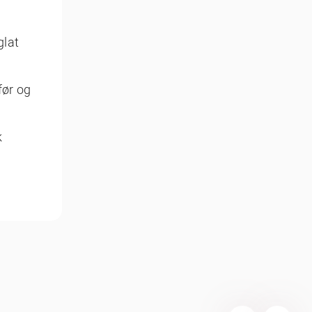
glat
før og
k