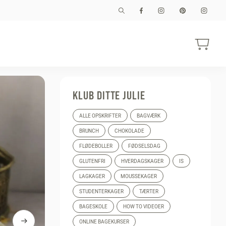
KLUB DITTE JULIE
ALLE OPSKRIFTER
BAGVÆRK
BRUNCH
CHOKOLADE
FLØDEBOLLER
FØDSELSDAG
GLUTENFRI
HVERDAGSKAGER
IS
LAGKAGER
MOUSSEKAGER
STUDENTERKAGER
TÆRTER
BAGESKOLE
HOW TO VIDEOER
ONLINE BAGEKURSER