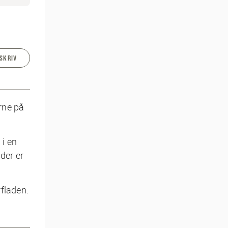
SKRIV
rne på
 i en
der er
fladen.