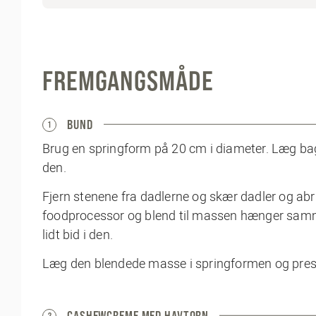
FREMGANGSMÅDE
BUND
1
Brug en springform på 20 cm i diameter. Læg ba
den.
Fjern stenene fra dadlerne og skær dadler og abri
foodprocessor og blend til massen hænger samme
lidt bid i den.
Læg den blendede masse i springformen og pres d
CASHEWCREME MED HAVTORN
2