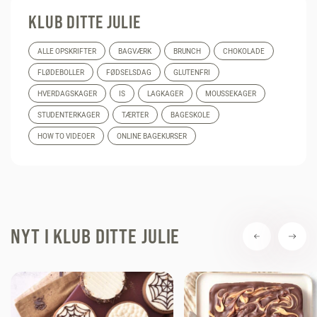
KLUB DITTE JULIE
ALLE OPSKRIFTER
BAGVÆRK
BRUNCH
CHOKOLADE
FLØDEBOLLER
FØDSELSDAG
GLUTENFRI
HVERDAGSKAGER
IS
LAGKAGER
MOUSSEKAGER
STUDENTERKAGER
TÆRTER
BAGESKOLE
HOW TO VIDEOER
ONLINE BAGEKURSER
NYT I KLUB DITTE JULIE