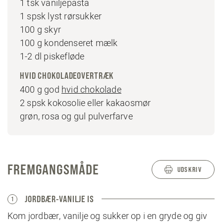
1 tsk vaniljepasta
1 spsk lyst rørsukker
100 g skyr
100 g kondenseret mælk
1-2 dl piskefløde
HVID CHOKOLADEOVERTRÆK
400 g god
hvid chokolade
2 spsk kokosolie eller kakaosmør
grøn, rosa og gul pulverfarve
FREMGANGSMÅDE
UDSKRIV
JORDBÆR-VANILJE IS
1
Kom jordbær, vanilje og sukker op i en gryde og giv