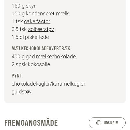
150 g skyr
150 g kondenseret mælk
1 tsk
cake factor
0,5 tsk
solbærstøv
1,5 dl piskefløde
MÆLKECHOKOLADEOVERTRÆK
400 g god
mælkechokolade
2 spsk kokosolie
PYNT
chokoladekugler/karamelkugler
guldstøv
FREMGANGSMÅDE
UDSKRIV