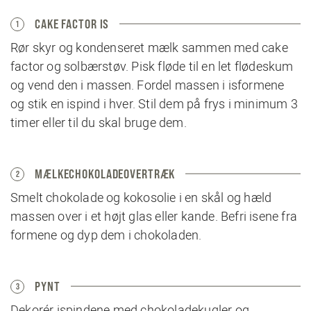
CAKE FACTOR IS
1
Rør skyr og kondenseret mælk sammen med cake
factor og solbærstøv. Pisk fløde til en let flødeskum
og vend den i massen. Fordel massen i isformene
og stik en ispind i hver. Stil dem på frys i minimum 3
timer eller til du skal bruge dem.
MÆLKECHOKOLADEOVERTRÆK
2
Smelt chokolade og kokosolie i en skål og hæld
massen over i et højt glas eller kande. Befri isene fra
formene og dyp dem i chokoladen.
PYNT
3
Dekorér ispindene med chokoladekugler og