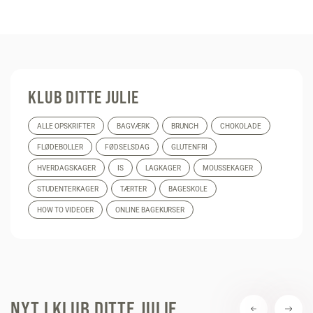
KLUB DITTE JULIE
ALLE OPSKRIFTER
BAGVÆRK
BRUNCH
CHOKOLADE
FLØDEBOLLER
FØDSELSDAG
GLUTENFRI
HVERDAGSKAGER
IS
LAGKAGER
MOUSSEKAGER
STUDENTERKAGER
TÆRTER
BAGESKOLE
HOW TO VIDEOER
ONLINE BAGEKURSER
NYT I KLUB DITTE JULIE