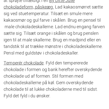
at sprøjte tilfældigt i en
By Ditte Julie
chokoladeform, påskeæg.
Lad kakaosmørret sætte
sig ved stuetemperatur. Tilsæt en smule mere
kakaosmør og gul farve i skålen. Brug en pensel til
male chokoladeskallerne. Lad endnu engang farven
sætte sig. Tilsæt orange i skålen og brug penslen
igen til at male skallerne. Brug en madpind eller en
tandstik til at trække mønstre i chokoladeskallerne.
Pensl med guldstøv i chokoladeskaller.
Temperér chokolade
. Fyld den tempererede
chokolade i formen og bank herefter overskydende
chokolade ud af formen. Stil formen med
chokoladeskallerne på køl. Gem overskydende
chokolade til at lukke chokoladerne med til sidst.
Fyld det fyld i du ønsker.