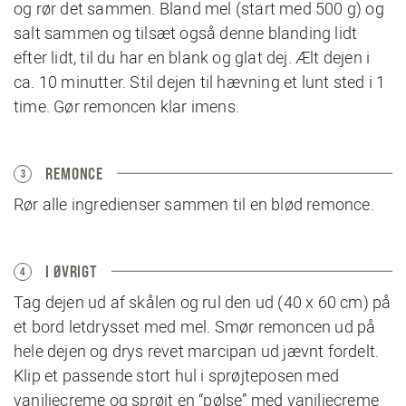
og rør det sammen. Bland mel (start med 500 g) og
salt sammen og tilsæt også denne blanding lidt
efter lidt, til du har en blank og glat dej. Ælt dejen i
ca. 10 minutter. Stil dejen til hævning et lunt sted i 1
time. Gør remoncen klar imens.
REMONCE
3
Rør alle ingredienser sammen til en blød remonce.
I ØVRIGT
4
Tag dejen ud af skålen og rul den ud (40 x 60 cm) på
et bord letdrysset med mel. Smør remoncen ud på
hele dejen og drys revet marcipan ud jævnt fordelt.
Klip et passende stort hul i sprøjteposen med
vaniljecreme og sprøjt en “pølse” med vaniljecreme