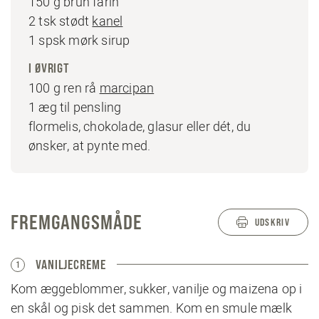
150 g brun farin
2 tsk stødt
kanel
1 spsk mørk sirup
I ØVRIGT
100 g ren rå
marcipan
1 æg til pensling
flormelis, chokolade, glasur eller dét, du
ønsker, at pynte med.
FREMGANGSMÅDE
UDSKRIV
VANILJECREME
1
Kom æggeblommer, sukker, vanilje og maizena op i
en skål og pisk det sammen. Kom en smule mælk