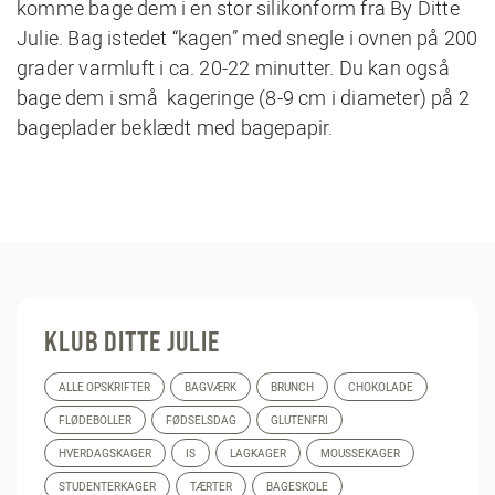
komme bage dem i en
stor silikonform fra By Ditte
Julie
. Bag istedet “kagen” med snegle i ovnen på 200
grader varmluft i ca. 20-22 minutter. Du kan også
bage dem i små kageringe (8-9 cm i diameter) på 2
bageplader beklædt med bagepapir.
KLUB DITTE JULIE
ALLE OPSKRIFTER
BAGVÆRK
BRUNCH
CHOKOLADE
FLØDEBOLLER
FØDSELSDAG
GLUTENFRI
HVERDAGSKAGER
IS
LAGKAGER
MOUSSEKAGER
STUDENTERKAGER
TÆRTER
BAGESKOLE