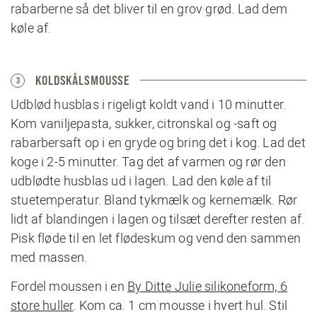
rabarberne så det bliver til en grov grød. Lad dem
køle af.
KOLDSKÅLSMOUSSE
3
Udblød husblas i rigeligt koldt vand i 10 minutter.
Kom vaniljepasta, sukker, citronskal og -saft og
rabarbersaft op i en gryde og bring det i kog. Lad det
koge i 2-5 minutter. Tag det af varmen og rør den
udblødte husblas ud i lagen. Lad den køle af til
stuetemperatur. Bland tykmælk og kernemælk. Rør
lidt af blandingen i lagen og tilsæt derefter resten af.
Pisk fløde til en let flødeskum og vend den sammen
med massen.
Fordel moussen i en
By Ditte Julie silikoneform, 6
store huller
. Kom ca. 1 cm mousse i hvert hul. Stil