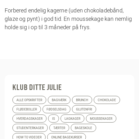
Forbered endelig kagerne (uden chokoladebånd,
glaze og pynt) i god tid. En moussekage kan nemlig
holde sig i op til 3 måneder på frys.
KLUB DITTE JULIE
ALLE OPSKRIFTER
BAGVÆRK
BRUNCH
CHOKOLADE
FLØDEBOLLER
FØDSELSDAG
GLUTENFRI
HVERDAGSKAGER
IS
LAGKAGER
MOUSSEKAGER
STUDENTERKAGER
TÆRTER
BAGESKOLE
HOW TO VIDEOER
ONLINE BAGEKURSER