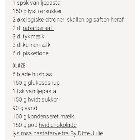
1 spsk vaniljepasta
150 g lyst rørsukker
2 økologiske citroner, skallen og saften heraf
2 dl
rabarbersaft
3 dl tykmælk
3 dl kernemælk
6 dl piskefløde
GLAZE
6 blade husblas
150 g glukosesirup
1 tsk vaniljepasta
150 g hvidt sukker
90 g vand
100 g kondenseret mælk
150 g god
hvid chokolade
lys rosa pastafarve fra By Ditte Julie