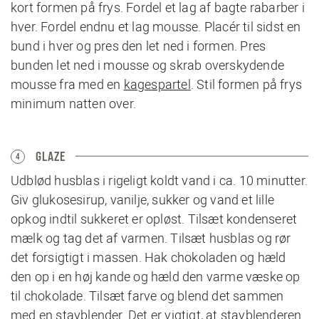
kort formen på frys. Fordel et lag af bagte rabarber i
hver. Fordel endnu et lag mousse. Placér til sidst en
bund i hver og pres den let ned i formen. Pres
bunden let ned i mousse og skrab overskydende
mousse fra med en
kagespartel
. Stil formen på frys
minimum natten over.
GLAZE
4
Udblød husblas i rigeligt koldt vand i ca. 10 minutter.
Giv glukosesirup, vanilje, sukker og vand et lille
opkog indtil sukkeret er opløst. Tilsæt kondenseret
mælk og tag det af varmen. Tilsæt husblas og rør
det forsigtigt i massen. Hak chokoladen og hæld
den op i en høj kande og hæld den varme væske op
til chokolade. Tilsæt farve og blend det sammen
med en stavblender. Det er vigtigt, at stavblenderen