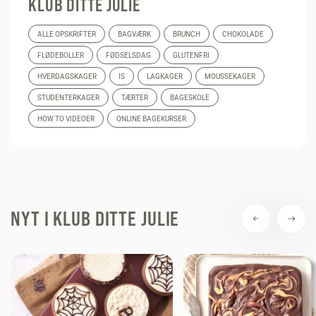
KLUB DITTE JULIE
ALLE OPSKRIFTER
BAGVÆRK
BRUNCH
CHOKOLADE
FLØDEBOLLER
FØDSELSDAG
GLUTENFRI
HVERDAGSKAGER
IS
LAGKAGER
MOUSSEKAGER
STUDENTERKAGER
TÆRTER
BAGESKOLE
HOW TO VIDEOER
ONLINE BAGEKURSER
NYT I KLUB DITTE JULIE