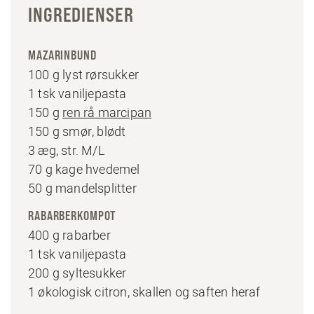
INGREDIENSER
MAZARINBUND
100 g lyst rørsukker
1 tsk vaniljepasta
150 g
ren rå marcipan
150 g smør, blødt
3 æg, str. M/L
70 g kage hvedemel
50 g mandelsplitter
RABARBERKOMPOT
400 g rabarber
1 tsk vaniljepasta
200 g syltesukker
1 økologisk citron, skallen og saften heraf