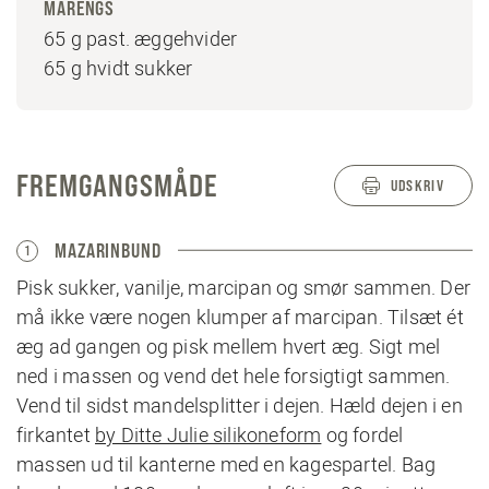
MARENGS
65 g past. æggehvider
65 g hvidt sukker
FREMGANGSMÅDE
UDSKRIV
MAZARINBUND
1
Pisk sukker, vanilje, marcipan og smør sammen. Der
må ikke være nogen klumper af marcipan. Tilsæt ét
æg ad gangen og pisk mellem hvert æg. Sigt mel
ned i massen og vend det hele forsigtigt sammen.
Vend til sidst mandelsplitter i dejen. Hæld dejen i en
firkantet
by Ditte Julie silikoneform
og fordel
massen ud til kanterne med en kagespartel. Bag