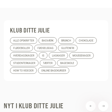
KLUB DITTE JULIE
ALLE OPSKRIFTER
BAGVÆRK
BRUNCH
CHOKOLADE
FLØDEBOLLER
FØDSELSDAG
GLUTENFRI
HVERDAGSKAGER
IS
LAGKAGER
MOUSSEKAGER
STUDENTERKAGER
TÆRTER
BAGESKOLE
HOW TO VIDEOER
ONLINE BAGEKURSER
NYT I KLUB DITTE JULIE