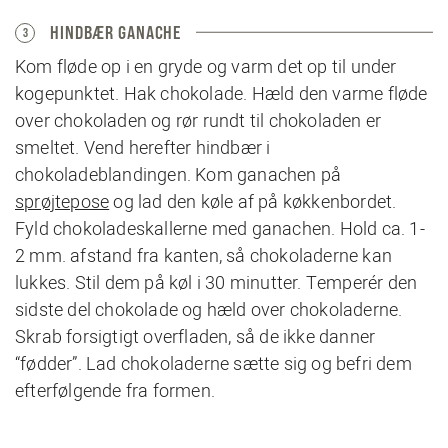
HINDBÆR GANACHE
3
Kom fløde op i en gryde og varm det op til under
kogepunktet. Hak chokolade. Hæld den varme fløde
over chokoladen og rør rundt til chokoladen er
smeltet. Vend herefter hindbær i
chokoladeblandingen. Kom ganachen på
sprøjtepose
og lad den køle af på køkkenbordet.
Fyld chokoladeskallerne med ganachen. Hold ca. 1-
2 mm. afstand fra kanten, så chokoladerne kan
lukkes. Stil dem på køl i 30 minutter. Temperér den
sidste del chokolade og hæld over chokoladerne.
Skrab forsigtigt overfladen, så de ikke danner
“fødder”. Lad chokoladerne sætte sig og befri dem
efterfølgende fra formen.