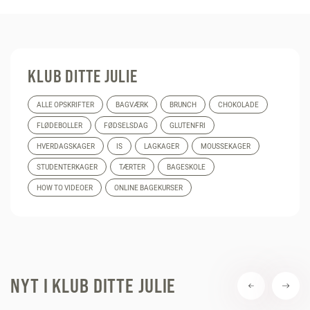
KLUB DITTE JULIE
ALLE OPSKRIFTER
BAGVÆRK
BRUNCH
CHOKOLADE
FLØDEBOLLER
FØDSELSDAG
GLUTENFRI
HVERDAGSKAGER
IS
LAGKAGER
MOUSSEKAGER
STUDENTERKAGER
TÆRTER
BAGESKOLE
HOW TO VIDEOER
ONLINE BAGEKURSER
NYT I KLUB DITTE JULIE