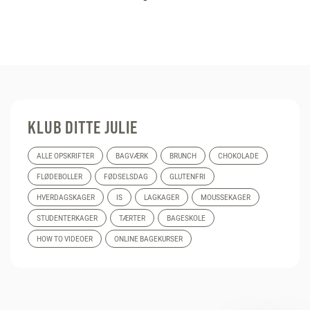
KLUB DITTE JULIE
ALLE OPSKRIFTER
BAGVÆRK
BRUNCH
CHOKOLADE
FLØDEBOLLER
FØDSELSDAG
GLUTENFRI
HVERDAGSKAGER
IS
LAGKAGER
MOUSSEKAGER
STUDENTERKAGER
TÆRTER
BAGESKOLE
HOW TO VIDEOER
ONLINE BAGEKURSER