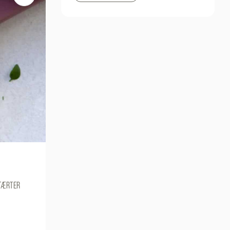
ITÆRTER