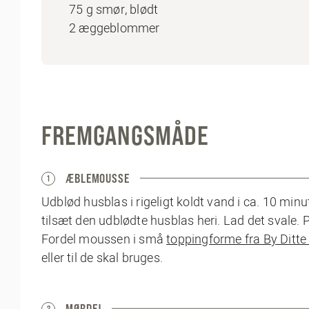
75 g smør, blødt
2 æggeblommer
FREMGANGSMÅDE
ÆBLEMOUSSE
1
Udblød husblas i rigeligt koldt vand i ca. 10 m
tilsæt den udblødte husblas heri. Lad det svale. P
Fordel moussen i små
toppingforme fra By Ditte 
eller til de skal bruges.
MØRDEJ
2