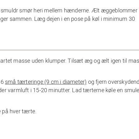
 og smuldr smør heri mellem hænderne. Ælt æggeblommer 
ænger sammen. Læg dejen i en pose på køl i minimum 30
artet masse uden klumper. Tilsæt æg og ælt igen til mas
 6
små tærteringe (9 cm i diameter)
og fjern overskydend
r varmluft i 15-20 minutter. Lad tærterne køle en smule 
 på hver tærte.