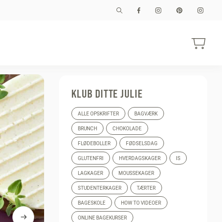
KLUB DITTE JULIE
ALLE OPSKRIFTER
BAGVÆRK
BRUNCH
CHOKOLADE
FLØDEBOLLER
FØDSELSDAG
GLUTENFRI
HVERDAGSKAGER
IS
LAGKAGER
MOUSSEKAGER
STUDENTERKAGER
TÆRTER
BAGESKOLE
HOW TO VIDEOER
ONLINE BAGEKURSER