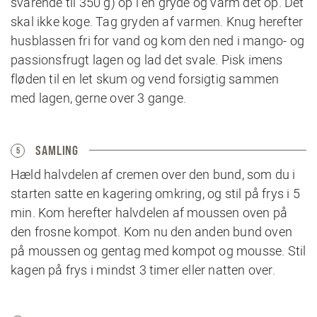
svarende til 350 g) op i en gryde og varm det op. Det
skal ikke koge. Tag gryden af varmen. Knug herefter
husblassen fri for vand og kom den ned i mango- og
passionsfrugt lagen og lad det svale. Pisk imens
fløden til en let skum og vend forsigtig sammen
med lagen, gerne over 3 gange.
SAMLING
5
Hæld halvdelen af cremen over den bund, som du i
starten satte en kagering omkring, og stil på frys i 5
min. Kom herefter halvdelen af moussen oven på
den frosne kompot. Kom nu den anden bund oven
på moussen og gentag med kompot og mousse. Stil
kagen på frys i mindst 3 timer eller natten over.