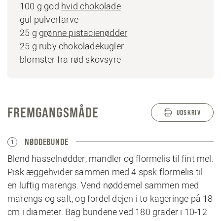
100 g god
hvid chokolade
gul pulverfarve
25 g
grønne pistacienødder
25 g ruby chokoladekugler
blomster fra rød skovsyre
FREMGANGSMÅDE
UDSKRIV
NØDDEBUNDE
1
Blend hasselnødder, mandler og flormelis til fint mel.
Pisk æggehvider sammen med 4 spsk flormelis til
en luftig marengs. Vend nøddemel sammen med
marengs og salt, og fordel dejen i to kageringe på 18
cm i diameter. Bag bundene ved 180 grader i 10-12