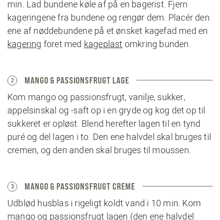
min. Lad bundene køle af på en bagerist. Fjern
kageringene fra bundene og rengør dem. Placér den
ene af nøddebundene på et ønsket kagefad med en
kagering
foret med
kageplast
omkring bunden.
MANGO & PASSIONSFRUGT LAGE
2
Kom mango og passionsfrugt, vanilje, sukker,
appelsinskal og -saft op i en gryde og kog det op til
sukkeret er opløst. Blend herefter lagen til en tynd
puré og del lagen i to. Den ene halvdel skal bruges til
cremen, og den anden skal bruges til moussen.
MANGO & PASSIONSFRUGT CREME
3
Udblød husblas i rigeligt koldt vand i 10 min. Kom
mango og passionsfrugt lagen (den ene halvdel