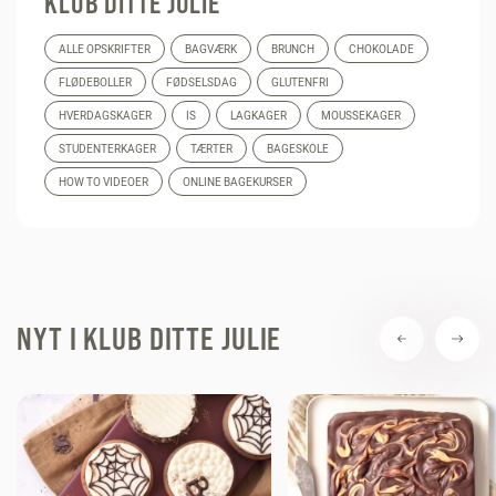
KLUB DITTE JULIE
ALLE OPSKRIFTER
BAGVÆRK
BRUNCH
CHOKOLADE
FLØDEBOLLER
FØDSELSDAG
GLUTENFRI
HVERDAGSKAGER
IS
LAGKAGER
MOUSSEKAGER
STUDENTERKAGER
TÆRTER
BAGESKOLE
HOW TO VIDEOER
ONLINE BAGEKURSER
NYT I KLUB DITTE JULIE