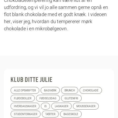
Chokoladetemperering kan være lidt af en
udfordring, og vi vil jo alle sammen gerne opnå en
flot blank chokolade med et godt knæk. I
videoen
her
, viser jeg, hvordan du tempererer
mørk
chokolade
i en mikrobølgeovn.
KLUB DITTE JULIE
ALLE OPSKRIFTER
BAGVÆRK
BRUNCH
CHOKOLADE
FLØDEBOLLER
FØDSELSDAG
GLUTENFRI
HVERDAGSKAGER
IS
LAGKAGER
MOUSSEKAGER
STUDENTERKAGER
TÆRTER
BAGESKOLE