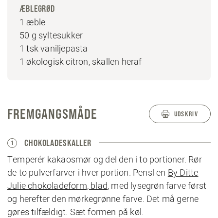
ÆBLEGRØD
1 æble
50 g syltesukker
1 tsk vaniljepasta
1 økologisk citron, skallen heraf
FREMGANGSMÅDE
UDSKRIV
CHOKOLADESKALLER
1
Temperér kakaosmør og del den i to portioner. Rør
de to pulverfarver i hver portion. Pensl en
By Ditte
Julie chokoladeform, blad
, med lysegrøn farve først
og herefter den mørkegrønne farve. Det må gerne
gøres tilfældigt. Sæt formen på køl.