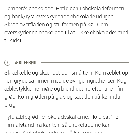
Temperér chokolade. Hæld den i chokoladeformen
og bank/ryst overskydende chokolade ud igen.
Skrab overfladen og stil formen på køl. Gem
overskydende chokolade til at lukke chokolader med
til sidst.
ÆBLEGRØD
2
Skræl æble og skær det ud i små tern. Kom æblet op
i en gryde sammen med de øvrige ingredienser. Kog
æblestykkerne møre og blend det herefter til en fin
grød. Kom grøden på glas og sæt den på køl indtil
brug.
Fyld æblegrød i chokoladeskallerne. Hold ca. 1-2
mm afstand fra kanten, så chokoladerne kan
lukkes. Sæt chokoladerne på køl, mens du