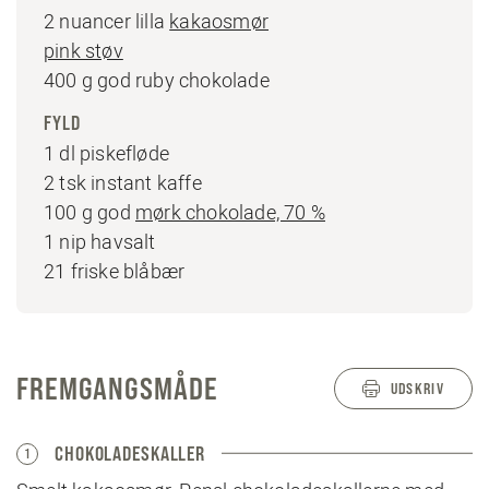
2 nuancer lilla
kakaosmør
pink støv
400 g god ruby chokolade
FYLD
1 dl piskefløde
2 tsk instant kaffe
100 g god
mørk chokolade, 70 %
1 nip havsalt
21 friske blåbær
FREMGANGSMÅDE
UDSKRIV
CHOKOLADESKALLER
1