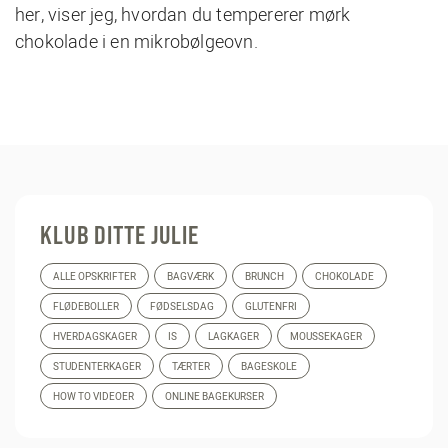
her
, viser jeg, hvordan du tempererer
mørk
chokolade
i en mikrobølgeovn.
KLUB DITTE JULIE
ALLE OPSKRIFTER
BAGVÆRK
BRUNCH
CHOKOLADE
FLØDEBOLLER
FØDSELSDAG
GLUTENFRI
HVERDAGSKAGER
IS
LAGKAGER
MOUSSEKAGER
STUDENTERKAGER
TÆRTER
BAGESKOLE
HOW TO VIDEOER
ONLINE BAGEKURSER